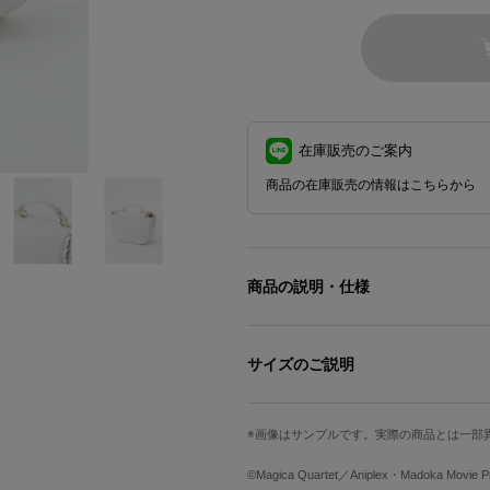
在庫販売のご案内
商品の在庫販売の情報はこちらから
商品の説明・仕様
※準備数に達した場合、受注を締め切
サイズのご説明
アルティメットまどかをイメージした
スカートをイメージしたフリルたっぷ
画像はサンプルです。実際の商品とは一部
サイズ
高さ
幅
ピュアホワイトがガーリーな印象を与
ワンポイントとして、背中の羽をオリ
Free
20cm
28cm
©Magica Quartet／Aniplex・Madoka Movie Pro