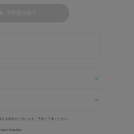
予約受付終了
らせていただきます。予めご了承ください。
バッグです。
りのフラップに、
異なる場合がございます。予めご了承ください。
奥行き
持ち手
ストラップ
重さ
えてくれます♪
ジナルプレートにして取り付けています。
11cm
21cm
最長120cm
520g
ject Rebellion