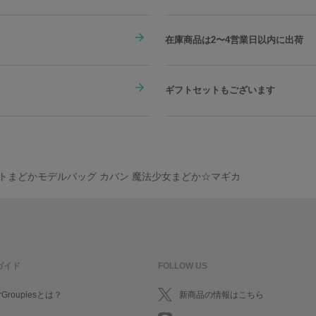
在庫商品は2〜4営業日以内に出荷
ギフトセットもございます
トまどかモデルバッグ カバン 魔法少女まどか☆マギカ
ガイド
FOLLOW US
rGroupiesとは？
新商品の情報はこちら