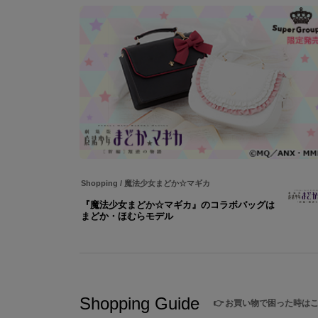
Shopping
/
魔法少女まどか☆マギカ
『魔法少女まどか☆マギカ』のコラボバッグは
まどか・ほむらモデル
Shopping Guide
👉
お買い物で困った時は