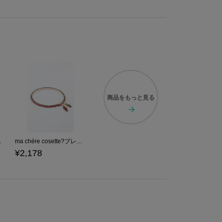
ージしています。
をイメージした
り、内側までこだわりが満載★
能性の高さも嬉しい！
上ります♪
は一部異なる場合がございます。
商品を
もっと見る
原産国／中国
ット 魔法少女まどか☆マギカ
ma chére cosette?ブレスレット 佐倉杏子モデル ブレスレット 魔法少女まどか☆マギカ
¥2,178