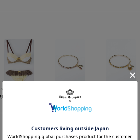
サイドに飾られたリボンは、
まどかのツインテールの髪飾りをイメ
サイズガイドページはこちら
バッグの裏地は、スカートの中の宇宙
オリジナルプリントがあしらわれてお
ショルダーバッグとしても使える、機
コーディネートがロマンティックに仕
※画像はサンプルです。実際の商品と
予めご了承ください。
※着用モデルの身長は162cmです。 
素材／合成皮革、金属
巴マミモデルランジェリーセット ブラジャー ショーツ 下着 魔法少女まどか☆マギカ
ma chére cosette?ブレスレット 鹿目まどかモデル ブレスレット 魔法少女まどか☆マギカ
ma chére cosette?ブレスレット 巴マミモデル ブレスレ
9,680
¥2,178
¥2,178