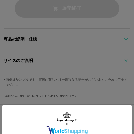
販売終了
商品の説明・仕様
『THE KING OF FIGHTERS XIV』より、草薙 京をイメージしたブ
レスレットです。
サイズのご説明
ホワイトベースに映えるメタルパーツは、草薙が着ているジャケッ
サイズ
手首周り
チャーム縦
チャーム横
画像はサンプルです。実際の商品とは一部異なる場合がございます。予めご了承く
ト背面の「日輪の紋」をデザインしたもの。アンティーク加工を施
ださい。
Free
約45cm
約2cm
約2cm
した大ぶりのメタルは存在感があり、いつものコーディネートに品
の良いスタイリッシュさをプラスしてくれます。
©SNK CORPORATION ALL RIGHTS RESERVED.
サイズガイドページはこちら
オリジナルBOXに入れてお届けいたします。
Shopping Guide
👉
お買い物で困った時はこちらをチェック
※画像はサンプルです。実際の商品とは一部異なる場合がございます。予めご