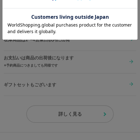
了承ください。
送料は全国一律1,000円。表示価格は全て税込みです。
原産国／日本
素材／本体：牛皮 金属パーツ：錫合金、真鍮、鉄
在庫商品は2〜4営業日以内に出荷
お支払いは商品の出荷後になります
予約商品につきましても同様です
ギフトセットもございます
詳しく見る