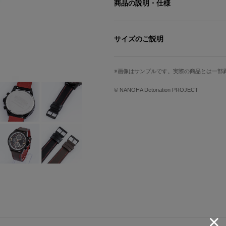
商品の説明・仕様
カレンダー・24時間積算計・30分
腕時計。
サイズのご説明
ソーラー充電式で電池交換が不要なた
ーター付で充電残量の確認が可能。
文字盤縦
文字盤横
「ブレイズⅡ」を連想させる重厚感の
画像はサンプルです。実際の商品とは一部
本。
3.8cm
3.8cm
付属するベルトはブラック・ブラウン
© NANOHA Detonation PROJECT
ベルト幅
手首周り最小
交換が可能。
※裏蓋に入る柄の向きは正位置にはな
2.2cm
14cm
サイズガイドページはこちら
原産国／ 中国
素材／ ケース・リュウズ・裏蓋・バッ
ラークロノグラフ（EPSON製）