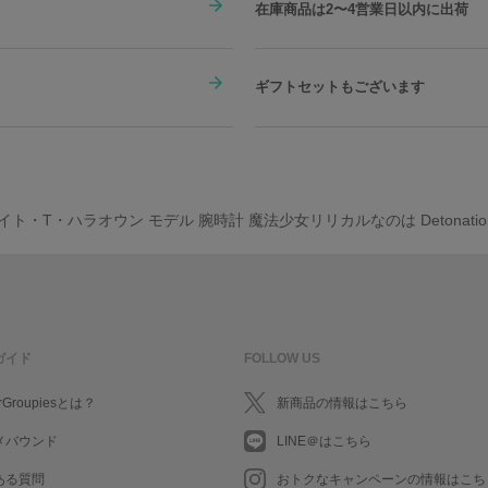
在庫商品は2〜4営業日以内に出荷
ギフトセットもございます
イト・T・ハラオウン モデル 腕時計 魔法少女リリカルなのは Detonatio
ガイド
FOLLOW US
rGroupiesとは？
新商品の情報はこちら
メバウンド
LINE＠はこちら
ある質問
おトクなキャンペーンの情報はこち