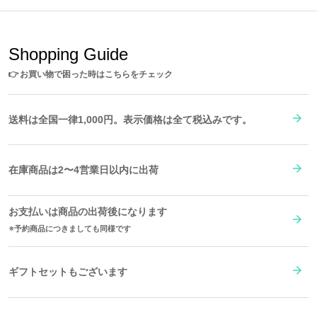
左のショルダーベルトには隊服にあしらわれている「滅」の字が。
サイズガイドページはこちら
いつでも、鬼殺隊であることを思い出させてくれます。
収納箇所によって内装カラーが異なり、それぞれ羽織をイメージし
Shopping Guide
た配色となっています。
👉
お買い物で困った時はこちらをチェック
メイン収納の内装には日輪刀の鐔や藤の花などをデザインしたタグ
も。細部にまで義勇らしいモチーフを詰め込みました。
A4サイズもすっぽり収納可能。内側にはオープンポケットとファス
送料は全国一律1,000円。表示価格は全て税込みです。
ナーポケットがついているので、小物の収納にも便利！
※メンズモデル身長：172cm
※レディスモデル身長：166cm
在庫商品は2〜4営業日以内に出荷
原産国／ 中国
素材／ 本体：ポリエステル100%、合成皮革 裏地：ポリエステル100％ 金
お支払いは商品の出荷後になります
具：合金
予約商品につきましても同様です
ギフトセットもございます