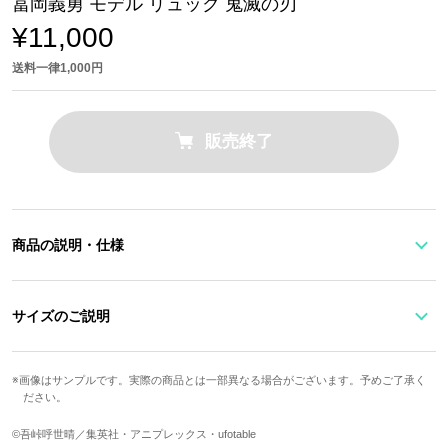
冨岡義勇 モデル リュック 鬼滅の刃
¥11,000
送料一律1,000円
販売終了
商品の説明・仕様
大人っぽいシンプルな口折れタイプのリュック。開閉部にはファス
ナー付。
サイズのご説明
羽織とお揃いの模様をあしらったフロントのポケットには、日輪刀
の鐔型のプレートを配置。セリフ「生殺与奪の権を他人に握らせる
ストラップ最
な!(Don’t ever give others a chance to murder you!)」が刻印されて
高さ
幅
奥行
重さ
画像はサンプルです。実際の商品とは一部異なる場合がございます。予めご了承く
長
ださい。
います。
引き手には日輪刀に彫られている「惡鬼滅殺」の字が型押しされて
39cm
31cm
14.5cm
1065g
87.5cm
©吾峠呼世晴／集英社・アニプレックス・ufotable
います。