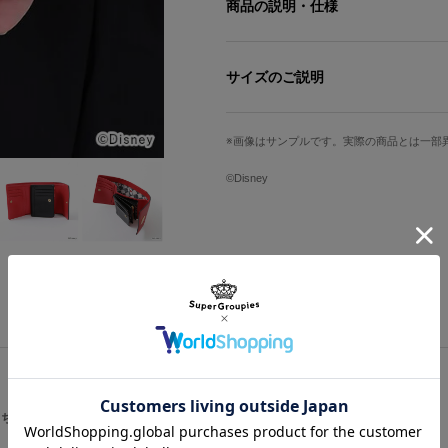
商品の説明・仕様
あなたの毎日に寄り添う、『ディズニ
場！
サイズのご説明
「ハーツラビュル寮」デザインバッグ
高さ
横幅
赤いペンキが垂れたようなウェーブフ
画像はサンプルです。実際の商品とは一部
フロントのトランプ風のプレートには
10cm
11cm
©Disney
札入れや小銭入れ内はバッグとお揃いのSu
ラフなブロックチェック柄に「ハーツ
サイズガイドページはこちら
ペンキと塗りかけの薔薇、ティーポッ
ました。
舞っているかのようなトランプが躍動
6箇所のカードポケットに、小銭入れ
しっかりと収納・仕分けのできる優秀
コンパクトなサイズ感は、財布だけポ
ときにもおすすめ。
こちらをチェック
原産国／ 中国
素材／ 本体：合成皮革 裏地：ポリエ