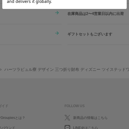
在庫商品は2〜4営業日以内に出荷
ギフトセットもございます
ハーツラビュル寮 デザイン 三つ折り財布 ディズニー ツイステッド
ガイド
FOLLOW US
rGroupiesとは？
新商品の情報はこちら
メバウンド
LINE＠はこちら