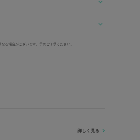
ー ツイステッドワンダーランド』デザインの財布が登
とお揃いデザインの三つ折り財布。
奥行
カード収納箇所
ラップが特徴的。
異なる場合がございます。予めご了承ください。
、寮生5人のイニシャルとスート、寮章を刻印。
3.5cm
6箇所
perGroupies限定デザインを使用。
ラビュル寮」をイメージしたモチーフをデザイン！
トやティーカップ、フラミンゴ、ハリネズミをあしらい
感ある仕上がり！
には仕切り付き。
アイテムです！
ケットに入れてパッと出かけたいときや、ミニバッグの
詳しく見る
ステル 金具：鉄、亜鉛合金