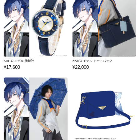
※こちらをご購入の際には、商品1点につき限定イラストカード1枚
が特典として付属いたします。
サイズガイドページはこちら
※裏蓋に入る柄の向きは正位置にはならず個体差がございます。あらかじめご
了承ください。
©Crypton Future Media, INC. www.piapro.net
KAITO モデル 腕時計
KAITO モデル トートバッグ
原産国／ 中国
¥17,600
¥22,000
素材／ ケース・裏蓋・リュウズ・バックル：ステンレススチール 文字盤：真
鍮、アクリル 針：真鍮 風防：ミネラルガラス ベルト：牛革 機械：EPS
ON Y121（日本製）