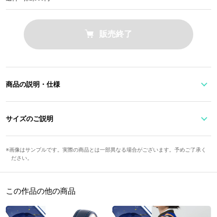
販売終了
商品の説明・仕様
メタリックなミクグリーンの文字盤に、ミクの髪飾りを模した時針
が踊る腕時計。
サイズのご説明
「HTN-39」「01」の文字で数々のクリエイター達の手によって数
文字盤縦
文字盤横
ケース縦
ケース横
ベルト幅
多の姿を見せるミクを表現しています。
画像はサンプルです。実際の商品とは一部異なる場合がございます。予めご了承く
ださい。
3cm
3cm
4.75cm
3.6cm
1.8cm
ミクのシルエットが描かれた裏蓋、ミクグリーンに「01」が光るオ
手首周り最
手首周り最
リジナルボックスなど、メモリアルアイテムとしてもうれしいリス
防水
仕様
小
大
この作品の他の商品
トウォッチです。
13.5cm
18.5cm
3気圧
クォーツ