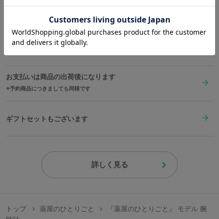
送料は全国一律1,000円。表示価格は全て税込みです。
※裏蓋に入る柄の向きは正位置にはならず個体差がございます。あらかじめご
了承ください。
※天然素材を使用している為、文字盤部分には個体差がございます。予めご了
在庫商品は2〜4営業日以内に出荷
承ください。
お支払いは商品の出荷後になります
原産国／ 中国
素材／ ケース：合金 リュウズ・裏蓋・バックル：ステンレススチール 文字
予約商品につきましても同様です
盤：真鍮、MOP（マザーオブパール） 針：真鍮 風防：ミネラルガラス ベ
ルト：牛革 機械：MIYOTA 2035（日本製）
ギフトセットもございます
詳しく見る
トップ
薬屋のひとりごと
『薬屋のひとりごと』 モデル 腕