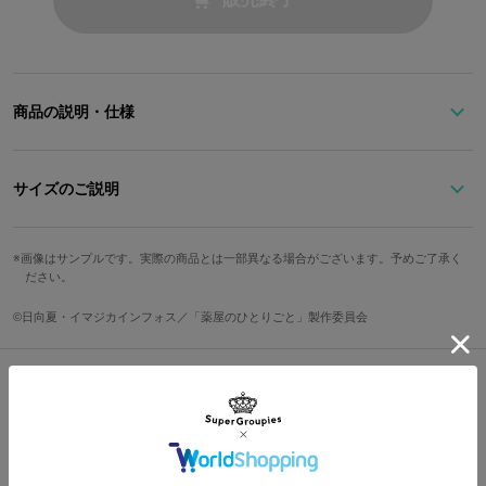
商品の説明・仕様
TVアニメ『薬屋のひとりごと』×SuperGroupies コラボレーション
腕時計が登場！
サイズのご説明
猫猫（マオマオ）の髪色のような深緑色のベルトに、毒見用の銀食
文字盤縦
文字盤横
ケース縦
ケース横
ベルト幅
器を思わせるシルバーケースをセレクト。
画像はサンプルです。実際の商品とは一部異なる場合がございます。予めご了承く
ださい。
光の当たり方によってきらめくブラックシェルの盤面が、猫猫の瞳
3.2cm
3.2cm
4.5cm
3.8cm
1.8cm
を連想させます。
手首周り最
手首周り最
©日向夏・イマジカインフォス／「薬屋のひとりごと」製作委員会
防水
仕様
小
大
毛先をまとめている赤と青の髪留めをインデックスへデザイン。
壬氏（ジンシ）からもらった簪をイメージしたオリジナル秒針が時
14.5cm
19.5cm
3気圧
クォーツ
を刻みます。
Shopping Guide
サイズガイドページはこちら
👉
お買い物で困った時はこちらをチェック
左手の包帯を思わせる白い遊革、裏蓋にはロゴを配した、コラボ限
定デザインのリストウォッチとなっています。