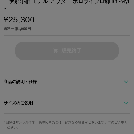
一伊那尓栖 モデル アウター ホロライブEnglish -Myt
h-
¥25,300
送料一律1,000円
販売終了
商品の説明・仕様
『ホロライブEnglish -Myth-』から、古の神に仕えし一伊那尓栖を
モデルにしたアウターが登場 ！
サイズのご説明
触手をモチーフにしたプリーツとハトメのデザインのバックスタイ
サイズ
着丈
身幅
肩幅
袖丈
ルが特徴的。
画像はサンプルです。実際の商品とは一部異なる場合がございます。予めご了承く
ださい。
襟元に一伊那尓栖の髪飾り、左上腕部に紐飾りの刺繍を施しまし
メンズM
68cm
58.5cm
58.5cm
57cm