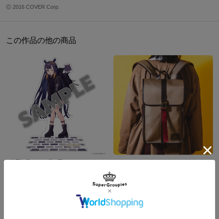
た。
メンズL
70cm
61cm
60.5cm
58cm
Ⓒ 2016 COVER Corp.
首元には彼女が持つ本「ネクロノミコン」を模したオリジナルタグ
メンズXL
72cm
63.5cm
62.5cm
59cm
が取り付けられています。
メンズXXL
75cm
67cm
65.5cm
60.5cm
この作品の他の商品
全体を黒で統一し、内側には一伊那尓栖のイメージカラーの紫を取
※着用モデル身長：173cm
り入れています。
※着用サイズ：メンズL
一伊那尓栖の要素と魅力を余すところなく表現している一着です。
サイズガイドページはこちら
※本商品をご購入の際には、1点につき限定A5クリアファイルが1点
特典として付属いたします。
原産国／ 中国
素材／ 表地・裏地・リブ：ポリエステル100％
一伊那尓栖 モデル 描き下ろし アクリルスタンド ホロライブEnglish -Myth-
ワトソン・アメリア モデル バックパック ホロライブEnglish -Myth-
¥2,750
¥20,900