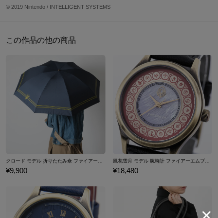
内装は「魔弓フェイルノート」、「リーガンの紋章」、「革の弓
46cm
29cm
13cm
850g
約85cm
© 2019 Nintendo / INTELLIGENT SYSTEMS
袋」、「異国の香辛料」、「盤面遊戯」など、彼らしさをぎゅっと
※メンズモデル身長：181cm
詰め込んだオリジナルテキスタイルを使用。
※レディスモデル身長：154cm
この作品の他の商品
フロントとサイドポケットに加え、中央と背面にも独立のポケット
サイズガイドページはこちら
を装備。ストレスなく荷物が収納できる多機能さは、まさに謀略を
巡らせることを趣味としている彼のよう。
A4サイズもすっぽりと入る大容量で、デザイン性だけではなく機能
性も追求した一品。
原産国／ 中国
素材／ 本体：ナイロン、合成皮革 裏地：ポリエステル 金具：鉄、亜鉛合金
クロード モデル 折りたたみ傘 ファイアーエムブレム 風花雪月
風花雪月 モデル 腕時計 ファイアーエムブレム
¥9,900
¥18,480