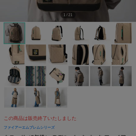
1
/
21
この商品は販売終了いたしました
ファイアーエムブレムシリーズ