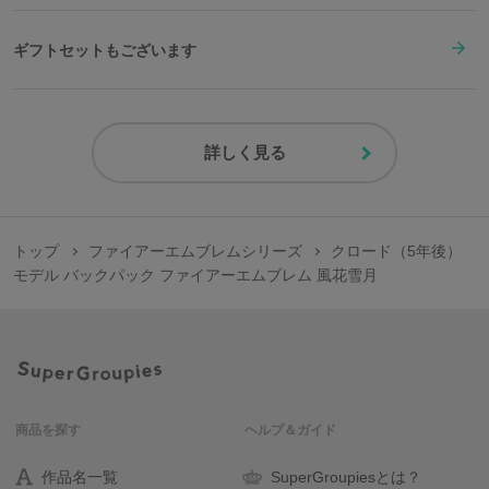
ギフトセットもございます
詳しく見る
トップ
ファイアーエムブレムシリーズ
クロード（5年後）
モデル バックパック ファイアーエムブレム 風花雪月
商品を探す
ヘルプ＆ガイド
作品名一覧
SuperGroupiesとは？