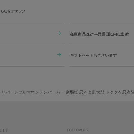
こちらをチェック
在庫商品は2〜4営業日以内に出荷
ギフトセットもございます
ル リバーシブルマウンテンパーカー 劇場版 忍たま乱太郎 ドクタケ忍者
ガイド
FOLLOW US