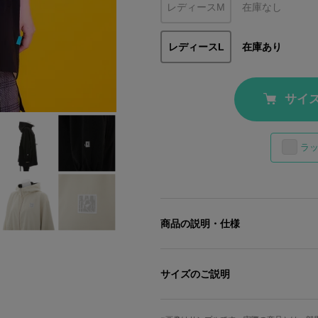
レディースM
在庫なし
レディースL
在庫あり
サイ
ラ
商品の説明・仕様
土井先生の忍び装束をイメージしたブ
装束姿に早変わり。 2way仕様のリ
サイズのご説明
土井先生イメージのブラック……
サイズ
着丈
右サイドに添えられた「一年は組」を