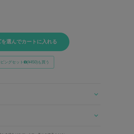
ズを選んでカートに入れる
ッピングセット
(¥450)も買う
ラックカラーのアウターを裏返すと、謎めいた天鬼の白
バーシブルマウンテンパーカーです。
身幅
肩幅
袖丈
示すブルー。