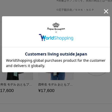
画像はサンプルです。実際の商品とは一部
右袖口に土井先生を象徴する出席簿と
レディースM
73cm
背面のフード下には、諸泉尊奈門と対
©尼子騒兵衛／ＮＨＫ・ＮＥＰ
レディースL
75cm
屋での一幕を盛り込んだオリジナルタ
※着用モデル身長：156cm
天鬼イメージのホワイト……
※着用サイズ：レディースM
左胸にはドクタケ忍者隊の首領「稗田
プルながらも遊び心あふれる仕上がり
サイズガイドページはこちら
軽量で持ち運びやすい万能アウター。
エットに調整できます。
原産国／ 中国
商品を
もっと見る
素材／ 表地・裏地：ポリエステル100%
六年生 モデル おともプチバッグ 忍たま乱太郎
四年生 モデル おともプチバッグ 忍たま乱太郎
17,600
¥17,600