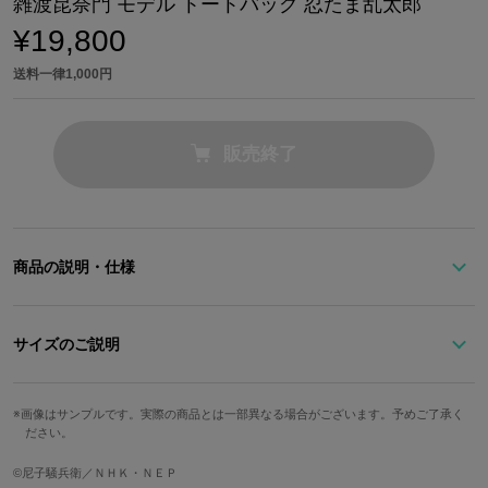
雑渡昆奈門 モデル トートバッグ 忍たま乱太郎
¥19,800
送料一律1,000円
販売終了
商品の説明・仕様
雑渡昆奈門の忍者服をイメージした、茶色のトートバッグ。
タソガレドキ購買部で購入できる雑渡昆奈門のパペットのチャーム
サイズのご説明
が付属。
開口部には竹の水筒から着想を得たボタンをあしらいました。
高さ
開口部幅
底幅
画像はサンプルです。実際の商品とは一部異なる場合がございます。予めご了承く
ださい。
バッグの内側にポイント満載！
約26cm
約32cm
約38cm
ファスナーポケットのそばには、謎めいた雑渡昆奈門の姿を表現し
持ち手立ち上が
©尼子騒兵衛／ＮＨＫ・ＮＥＰ
たタグを配置。
奥行
重さ