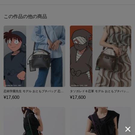
り
「TASOGAREDOKI」「Zatto Konnamon」の文字、象徴的なピー
スサイン、4つの小隊を表す手裏剣を黄昏時の情景と共にデザイ
約12cm
約34cm
505g
この作品の他の商品
ン。包帯をイメージした引手もゆらめきます。
※モデル身長：160cm
オープンポケットは、包帯の下に秘められた雑渡昆奈門の人生を感
じさせるオリジナル生地を使用しました。
サイズガイドページはこちら
水筒を愛用している雑渡昆奈門にちなんで、500ml程度のペットボ
トルが入るボトルホルダー付き。
A4サイズも横にすっぽり収まります。
ちょっとこなもん買いに行く時などにもとっても便利なバッグで
す。
原産国／ 中国
素材／ 本体：合成皮革 裏地：ポリエステル 金具：亜鉛合金、鉄
忍術学園先生 モデル おともプチバッグ 忍たま乱太郎
タソガレドキ忍軍 モデル おともプチバッグ 忍たま乱太郎
¥17,600
¥17,600