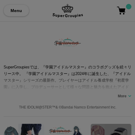
Menu
SuperGroupiesでは、『学園アイドルマスター』のコラボグッズを続々リ
リース中。 『学園アイドルマスター』は2024年に誕生した、『アイドル
マスター』シリーズの最新作。プレイヤーはアイドル養成学校『初星学
園』に入学し、プロデューサーとして様々な問題と魅力を抱えたアイド
ルの卵たちをプロデュースします。アプリゲームを皮切りに、CD、グッ
ズ、ライブイベントなど様々な展開を予定しています。 ここでは、『学
園アイドルマスター』コラボの腕時計、財布、バッグやカーディガンな
THE IDOLM@STER™& ©Bandai Namco Entertainment Inc.
どの洋服類、月村手毬の描き下ろしアクリルスタンドなど、『学園アイ
ドルマスター』との公式コラボファッションアイテムをご紹介いたしま
す。