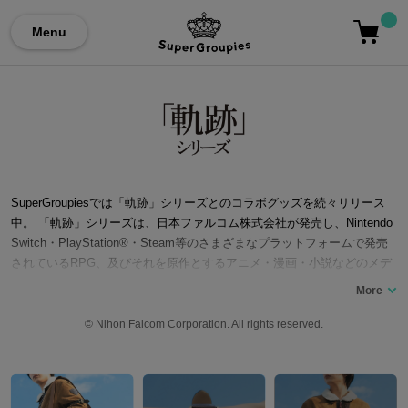
Menu
SuperGroupiesでは「軌跡」シリーズとのコラボグッズを続々リリース
中。 「軌跡」シリーズは、日本ファルコム株式会社が発売し、Nintendo
Switch・PlayStation®・Steam等のさまざまなプラットフォームで発売
されているRPG、及びそれを原作とするアニメ・漫画・小説などのメデ
ィアミックス作品。 舞台は「導力」と呼ばれる神秘のエネルギーで飛躍
的な発展を遂げた「ゼムリア大陸」。緻密な設定を持つ物語の中で、個
性豊かなキャラクターたちがシリーズを通して成長していきます。2024
© Nihon Falcom Corporation. All rights reserved.
年にシリーズ20周年を迎えた、壮大なストーリーRPGです。 2025年に
はシリーズ1作目『英雄伝説 空の軌跡 FC』をフルリメイクした新作『空
の軌跡 the 1st』がNintendo Switch、PlayStation5、Steamで発売。 ここ
では『空の軌跡 the 1st』の主人公エステル・ブライトをイメージした腕