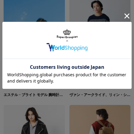
エステル・ブライト モデル 腕時計＆ジャケット＆ショルダーバッグ 「軌跡」シリーズ 空の軌跡 the 1st
ヴァン・アークライド、リィン・シュバルツァー、クロウ・アームブラスト モデル バックパック＆ショルダーバッグ 「軌跡」シリーズ 英雄伝説 界の軌跡