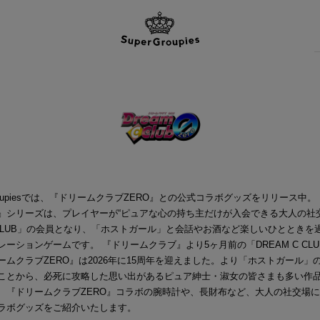
Groupiesでは、『ドリームクラブZERO』との公式コラボグッズをリリース中
』シリーズは、プレイヤーが“ピュアな心の持ち主だけが入会できる大人の社交
C CLUB」の会員となり、「ホストガール」と会話やお酒など楽しいひとときを
レーションゲームです。 『ドリームクラブ』より5ヶ月前の「DREAM C CL
ームクラブZERO』は2026年に15周年を迎えました。より「ホストガール」
ことから、必死に攻略した思い出があるピュア紳士・淑女の皆さまも多い作
、『ドリームクラブZERO』コラボの腕時計や、長財布など、大人の社交場
ラボグッズをご紹介いたします。