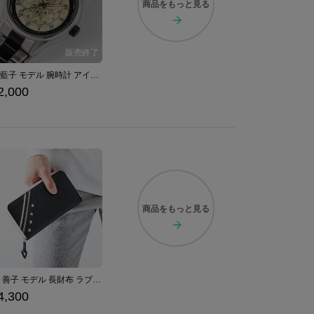
商品を
もっと見る
高森藍子 モデル 腕時計 アイドルマスター シンデレラガールズ
2,000
商品を
もっと見る
津島 善子 モデル 長財布 ラブライブ！サンシャイン!! 「KU-RU-KU-RU Cruller!」
4,300