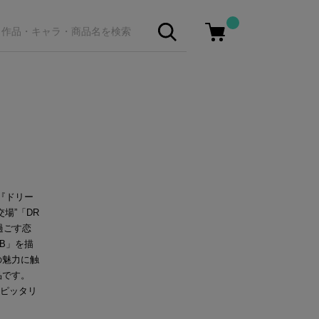
。『ドリー
場”「DR
過ごす恋
UB」を描
の魅力に触
品です。
にピッタリ