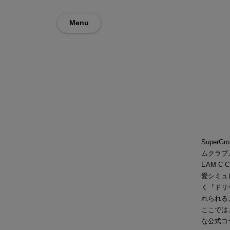
Menu
Super
ムクラブ
EAM 
愛シミュ
く『ドリ
れられる
ここでは
な公式コ