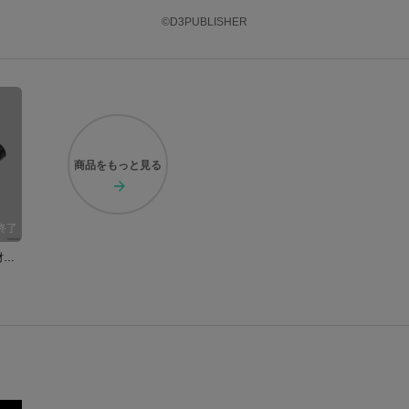
©D3PUBLISHER
商品を
もっと見る
ドリームクラブ モデル 長財布 ドリームクラブZERO