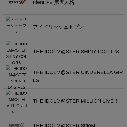
IdentityV 第五人格
アイドリッシュセブン
THE IDOLM@STER SHINY COLORS
THE IDOLM@STER CINDERELLA GIR
LS
THE IDOLM@STER MILLION LIVE！
THE IDOLM@STER SideM