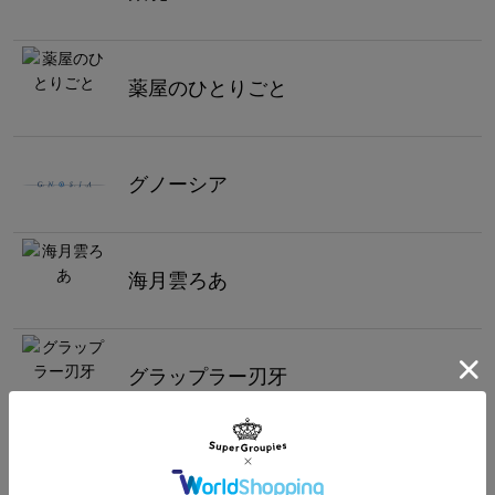
薬屋のひとりごと
グノーシア
海月雲ろあ
グラップラー刃牙
ＣＬＡＮＮＡＤ ークラナドー