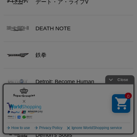
デート・ア・ライブⅤ
DEATH NOTE
鉄拳
Detroit: Become Human
「Devil May Cry」シリーズ
Demon's Souls