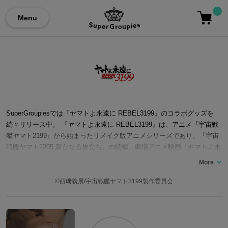
Menu
SuperGroupiesでは『ヤマトよ永遠に REBEL3199』のコラボグッズを
続々リリース中。 『ヤマトよ永遠に REBEL3199』は、アニメ『宇宙戦
艦ヤマト2199』から始まったリメイク版アニメシリーズであり、『宇宙
戦艦ヤマト2205 新たなる旅立ち』の続編。劇場アニメ映画『ヤマトよ永
遠に』とテレビアニメ『宇宙戦艦ヤマトIII』をベースとし、新解釈を加
え再構成され、全七章で全国劇場上映される。『ヤマトよ永遠に REBEL
3199 第一章 黒の侵略』は2024年7月19日上映開始。古代 進、森 雪をは
©西﨑義展/宇宙戦艦ヤマト3199製作委員会
じめとした登場人物に新たに襲いかかる困難の物語に注目が集まってい
る。 ここでは『ヤマトよ永遠に REBEL3199』コラボの腕時計をはじめ
とするファッションアイテムをご紹介いたします。