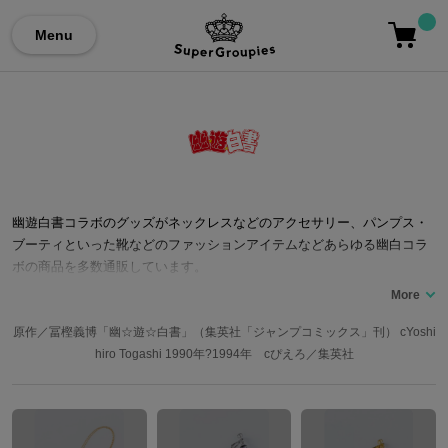
Menu
幽遊白書コラボのグッズがネックレスなどのアクセサリー、パンプス・
ブーティといった靴などのファッションアイテムなどあらゆる幽白コラ
ボの商品を多数通販しています。
原作／冨樫義博「幽☆遊☆白書」（集英社「ジャンプコミックス」刊） cYoshi
hiro Togashi 1990年?1994年 cぴえろ／集英社