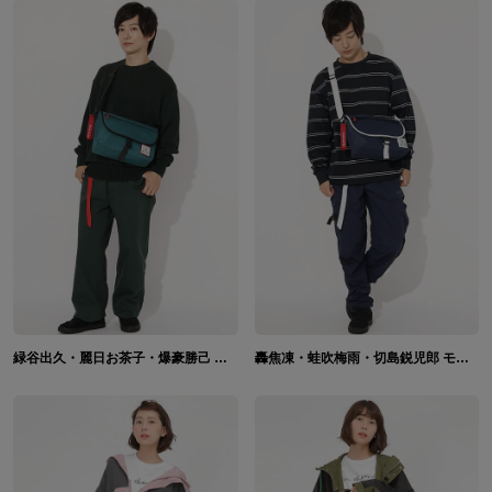
緑谷出久・麗日お茶子・爆豪勝己 モデル メッセンジャーバッグ 僕のヒーローアカデミア
轟焦凍・蛙吹梅雨・切島鋭児郎 モデル メッセンジャーバッグ 僕のヒーローアカデミア