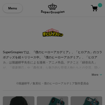
Menu
SuperGroupiesでは、『僕のヒーローアカデミア』、「ヒロアカ」のコラ
ボグッズを続々リリース中。『僕のヒーローアカデミア』、「ヒロア
カ」は堀越耕平先生による漫画・アニメ作品。デクこと「緑谷出久」
が、「爆豪勝己」や「轟焦凍」ら魅力的な登場人物たちとの交流、競い
合いを通し最高のヒーローを目指して成長する姿が魅力的な作品です。
ここでは、「ヒロアカ」コラボの腕時計やシューズ、ショルダーバッグ
やリュックをはじめ、ジャケットやルームパーカー、スニーカーなどの
©堀越耕平／集英社・僕のヒーローアカデミア製作委員会
洋服類など「ヒロアカ」コラボファッションアイテムをご紹介いたしま
す。