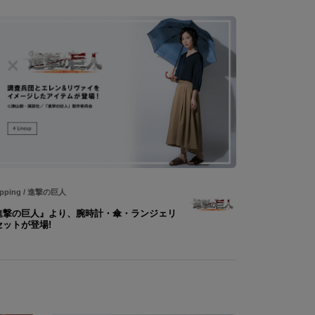
pping
/
進撃の巨人
進撃の巨人』より、腕時計・傘・ランジェリ
セットが登場!