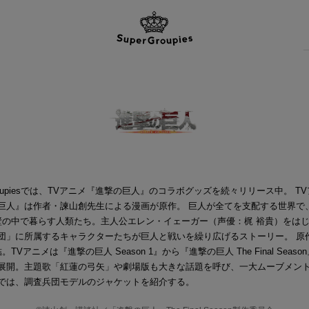
Groupiesでは、TVアニメ『進撃の巨人』のコラボグッズを続々リリース中。 T
巨人』は作者・諫山創先生による漫画が原作。 巨人が全てを支配する世界で
壁の中で暮らす人類たち。主人公エレン・イェーガー（声優：梶 裕貴）をは
団」に所属するキャラクターたちが巨人と戦いを繰り広げるストーリー。 原
。TVアニメは『進撃の巨人 Season 1』から『進撃の巨人 The Final Seas
展開。主題歌「紅蓮の弓矢」や劇場版も大きな話題を呼び、一大ムーブメン
では、調査兵団モデルのジャケットを紹介する。