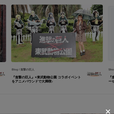
Blog
/
進撃の巨人
Sho
『進撃の巨人』×東武動物公園 コラボイベント
『
をアニメバウンドで大満喫♪
ー