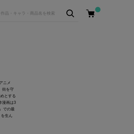
Vアニメ
、街を守
じめとする
作漫画は3
on』での最
トを生ん