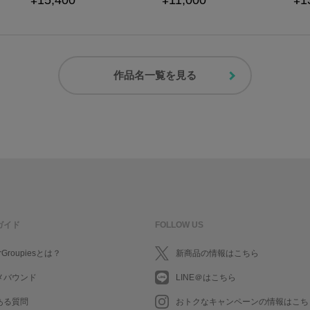
¥15,400
¥11,000
¥1
作品名一覧を見る
ガイド
FOLLOW US
rGroupiesとは？
新商品の情報はこちら
メバウンド
LINE＠はこちら
ある質問
おトクなキャンペーンの情報はこち