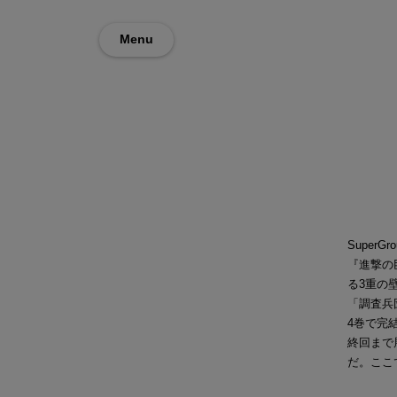
Menu
Super
『進撃の
る3重の
「調査兵
4巻で完結
終回まで
だ。ここ