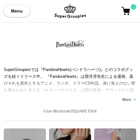
Menu
SuperGroupiesでは『PandoraHearts(パンドラハーツ)』とのコラボグッ
ズを続々リリース中。 『PandoraHearts』は望月淳先生による漫画、及
びそれを原作とするアニメ、ラジオ、ドラマCD作品。身に覚えのない罪
を着せられた主人公「オズ＝ベザリウス」は闇の監獄・アヴィスから脱
出のため、「血染めの黒うさぎ（ビーラビット）」と呼ばれる「アリ
ス」と契約。10年後の世界に降り立った「オズ」は「ギルバート=ナイ
トレイ」「シャロン＝レインズワース」「ザークシーズ＝ブレイク」ら
©Jun Mochizuki/SQUARE ENIX
と共に、「アリス」の失われた記憶を探しながら、”オズの罪‘‘を明らか
にしていく。アリスの記憶の空間にいる「チェシャ猫」や、バスカヴィ
ル家の当主「グレン＝バスカヴィル」なども事件の中に重要なキャラク
ター。また、テレビアニメでは皆川純子氏、川澄綾子氏、鳥海浩輔氏、