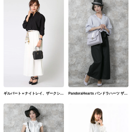
ギルバート＝ナイトレイ、ザークシーズ＝ブレイクモデル 腕時計＆ポシェット＆パンプス＆アクセサリー PandoraHearts
PandoraHearts パンドラハーツ ザークシーズ=ブレイク バッグ&ブラウス&帽子&ネックレス