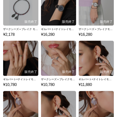
花澤香菜氏、石田彰氏などの声優が出演しています。 ここでは『Pandor
aHearts』コラボの腕時計を始め、バッグやアクセサリー、シューズな
ど…『PandoraHearts』とのコラボファッションアイテムをご紹介いたし
ます。
ザークシーズ＝ブレイク モデル ブレスレット アクセサリー PandoraHearts パンドラハーツ
ギルバート=ナイトレイモデル 腕時計 PandoraHearts パンドラハーツ
ザークシーズ＝ブレイクモデル 腕時計 PandoraHearts パンドラハーツ
¥2,178
¥16,280
¥16,280
ギルバート=ナイトレイモデル リング PandoraHearts パンドラハーツ
ザークシーズ＝ブレイクモデル リング PandoraHearts パンドラハーツ
ギルバート=ナイトレイモデル イヤリング PandoraHearts パンドラハーツ
¥10,780
¥10,780
¥11,880