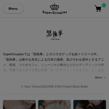
Menu
SuperGroupiesでは『黒執事』とのコラボグッズを続々リリース中。
『黒執事』は枢やな先生による日本の漫画。及びそれを原作とするアニ
メ、映画、コラボカフェ、ミュージカル舞台などのメディアミックス作
品。悪魔である全て完璧な執事「セバスチャン・ミカエリス」と、ある
理由で悪魔と契約をした若き当主「シエル・ファントムハイヴ」などの
キャラクターを中心に、「シエル」の過去や因縁、事件などに翻弄され
つつ敵の正体を追っていく。原作の「豪華客船編」とする劇場版アニメ
© Yana Toboso/SQUARE ENIX,Project Black Butler
『黒執事 Book of the Atlantic』も上映されている。また、アニメでは小
野大輔氏、坂本真綾氏など多数の声優が出演しているのも大きな特徴。
ここでは『黒執事』コラボ腕時計をはじめ、枢やな氏ご提案のデザイン
をもとに制作したシューズやルームウェアなど…『黒執事』シリーズと