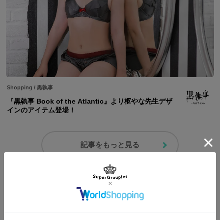
Shopping
/
黒執事
『黒執事 Book of the Atlantic』より枢やな先生デザ
インのアイテム登場！
記事をもっと見る
コーディネートを見る