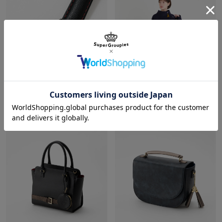
肥前忠広 モデル 腕時計 刀剣乱舞ONLINE
三日月宗近 モデル アウター 刀剣乱舞ONLINE
¥17,600
¥27,500