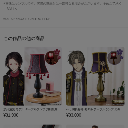
内側には扇の刺繍や刀剣男士紋をあしらったタグなど、細かなディ
画像はサンプルです。実際の商品とは一部異なる場合がございます。予めご了承く
ださい。
テールまでこだわって仕上げました。裏地は淡いパープルカラー。
レディースM
50cm
56cm
79.5cm
付属する近侍ピン風のラペルピンがさりげなく気品を添えます。
レディースL
52cm
58.5cm
81cm
©2015 EXNOA LLC/NITRO PLUS
身幅、袖部分は程良くゆとりのあるサイズ感なので、インナーを選
※着用モデル身長：156cm
ばずご着用頂けます。
※着用サイズ：レディースM
この作品の他の商品
ボタンをきっちり閉じて着用するとマニッシュな印象に。
サイズガイドページはこちら
カジュアルにもきれいめにも取り入れやすいベーシックなアウター
です。
原産国／ 中国
素材／ 表地・裏地：ポリエステル100% ラペルピン・プレート：真鍮 キャ
ッチ・針：ステンレス キャッチ内部：シリコンゴム
加州清光 モデル テーブルランプ 刀剣乱舞ONLINE
へし切長谷部 モデル テーブルランプ 刀剣乱舞ONLINE
¥31,900
¥33,000