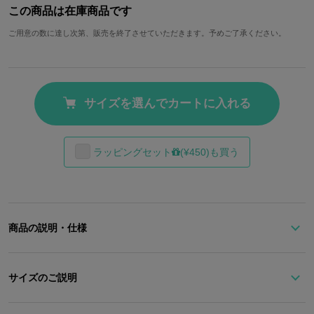
この商品は在庫商品です
ご用意の数に達し次第、販売を終了させていただきます。予めご了承ください。
サイズを選んでカートに入れる
ラッピングセット
(¥450)も買う
商品の説明・仕様
膝丸をイメージしたシャープなショート丈アウター。
特徴的な襟元のカッティングが洗練された大人の装いを演出しま
サイズのご説明
す。
サイズ
着丈
身幅
裄丈