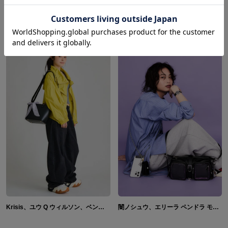
コーディネートを見る
Krisis、ユウ Q ウィルソン、ベンタクロウ ブリンガー、ヴェザリウス バンデージ モデル 2wayハンドバッグ、腕時計、スマホストラップ＆フォンタブ、キーチャーム NIJISANJI EN
闇ノシュウ、エリーラ ペンドラ モデル バッグ・腕時計・リップケース・ガジェットポーチ・スマホストラップ&フォンタブ NIJISANJI EN