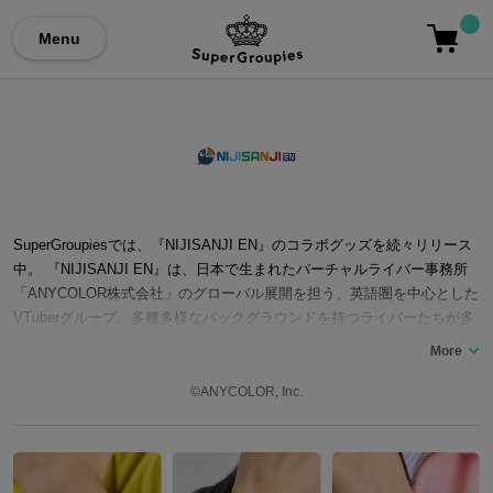
Menu
SuperGroupiesでは、『NIJISANJI EN』のコラボグッズを続々リリース
中。 『NIJISANJI EN』は、日本で生まれたバーチャルライバー事務所
「ANYCOLOR株式会社」のグローバル展開を担う、英語圏を中心とした
VTuberグループ。多種多様なバックグラウンドを持つライバーたちが多
数所属。英語を母語とするタレントを中心に、英語、日本語をはじめ、
様々な言語でゲーム実況、雑談、歌配信など、多彩なコンテンツを世界
中のファンに向けて発信しています。また、メンバー同士のコラボやユ
©ANYCOLOR, Inc.
ニット活動も活発で、オリジナル楽曲をリリースしたり、カバー曲を歌
唱したりと、音楽活動も行っています。 ここでは『NIJISANJI EN』の
ユウ Q ウィルソン、ベンタクロウ ブリンガー、ヴェザリウス バンデー
ジ――Krisisのヒーローたちとコラボしたバッグ、腕時計、スマホストラ