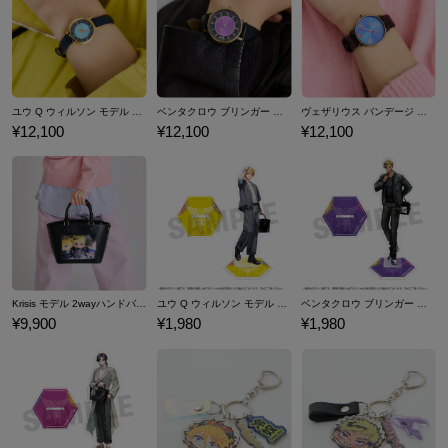
ップ&フォンタブ、キーチャーム、アクリルスタンドや、エリーラ ペン
ドラ、闇ノシュウたちとコラボした、二つ折り財布、リップケース、ガ
ジェットポーチといった公式コラボファッショングッズをご紹介いたし
ます。
ユウ Q ウィルソン モデル 腕時計 NIJISANJI EN
ベンタクロウ ブリンガー モデル 腕時計 NIJISANJI EN
ヴェザリウス バンデージ モデル 腕時計 NIJISANJI EN
¥12,100
¥12,100
¥12,100
Krisis モデル 2wayハンドバッグ NIJISANJI EN
ユウ Q ウィルソン モデル 撮りおろし アクリルスタンド NIJISANJI EN
ベンタクロウ ブリンガー モデル 撮りおろし アクリルスタンド NIJISANJI EN
¥9,900
¥1,980
¥1,980