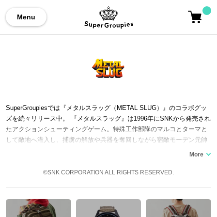
Menu
SuperGroupiesでは『メタルスラッグ（METAL SLUG）』のコラボグッ
ズを続々リリース中。 『メタルスラッグ』は1996年にSNKから発売され
たアクションシューティングゲーム。特殊工作部隊のマルコとターマと
して敵地へ潜入し、捕虜の解放や兵器を奪回しながら宿敵モーデン元帥
に立ち向かいます。 現在までにNintendo Switch™/PC(Steam)などで広
く販売され、近年PS4®/PC(Steam)版として配信された『メタルスラッ
グ XX』では『ザ・キング・オブ・ファイターズ（THE KING OF FIGHT
©SNK CORPORATION ALL RIGHTS RESERVED.
ERS）』のレオナ・ハイデルンも使用可能。 ここでは「メタスラ」コラ
ボの腕時計やバッグなど…『メタルスラッグ』コラボファッションアイ
テムをご紹介いたします。