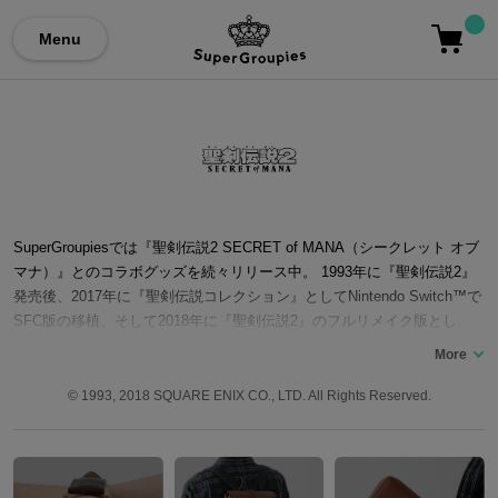
Menu
SuperGroupiesでは『聖剣伝説2 SECRET of MANA（シークレット オブ
マナ）』とのコラボグッズを続々リリース中。 1993年に『聖剣伝説2』
発売後、2017年に『聖剣伝説コレクション』としてNintendo Switch™で
SFC版の移植、そして2018年に『聖剣伝説2』のフルリメイク版とし
て、『聖剣伝説2 SECRET of MANA』がSteam（PC）/PS4®などで発売
された。 「聖剣」を引き抜いた主人公・ランディが仲間のプリム、ポポ
イとともに、暴走したマナの力を封印するために世界中を冒険するとい
© 1993, 2018 SQUARE ENIX CO., LTD. All Rights Reserved.
うストーリー。 ここでは『聖剣伝説2 SECRET of MANA』コラボの腕時
計やバッグなど…『聖剣伝説2 SECRET of MANA』コラボファッション
アイテムをご紹介いたします。