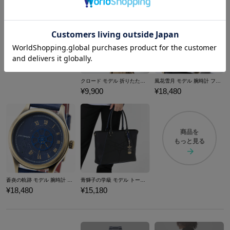
クロード モデル 折りたたみ傘 ファイアーエムブレム 風花雪月
風花雪月 モデル 腕時計 ファイアーエムブレム
¥9,900
¥18,480
商品を
もっと見る
蒼炎の軌跡 モデル 腕時計 ファイアーエムブレム
青獅子の学級 モデル トートバッグ ファイアーエムブレム 風花雪月
¥18,480
¥15,180