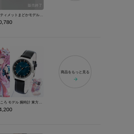
アルティメットまどかモデルバッグ カバン 魔法少女まどか☆マギカ
0,780
商品を
もっと見る
秦こころ モデル 腕時計 東方Project
4,200