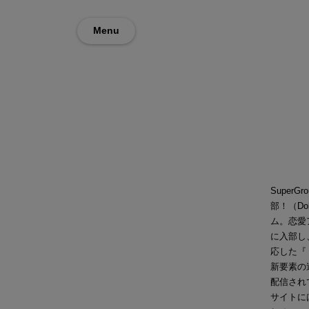
Menu
Super
部！（Dok
ム。恋愛
に入部し
応した『
新要素の追
配信され
サイトに