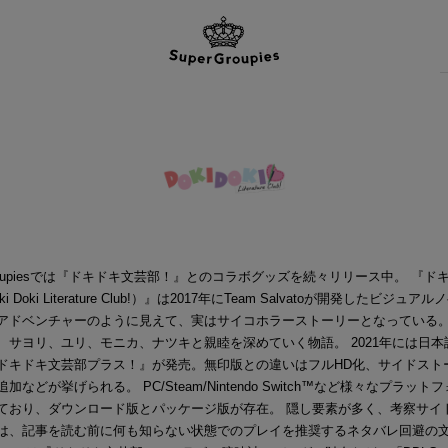
Groupiesでは『ドキドキ文芸部！』とのコラボグッズを続々リリース中。 『ド
i Doki Literature Club!）』は2017年にTeam Salvatoが開発したビジュア
アドベンチャーのように見えて、実はサイコホラーストーリーとなっている。
、サヨリ、ユリ、モニカ、ナツキと親睦を深めていく物語。 2021年には日本
ドキドキ文芸部プラス！』が発売。無印版との違いはフルHD化、サイドスト
加などが挙げられる。 PC/Steam/Nintendo Switch™など様々なプラット
ており、ダウンロード版とパッケージ版が存在。 隠し要素が多く、考察サイ
は、記事を読む前に何も知らない状態でのプレイを推奨するネタバレ回避の