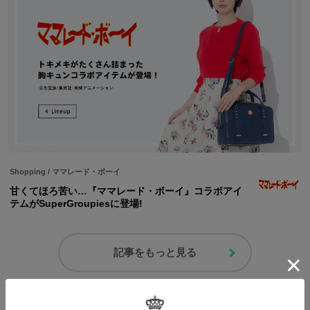
Shopping
/
ママレード・ボーイ
甘くてほろ苦い…『ママレード・ボーイ』コラボアイ
テムがSuperGroupiesに登場!
記事をもっと見る