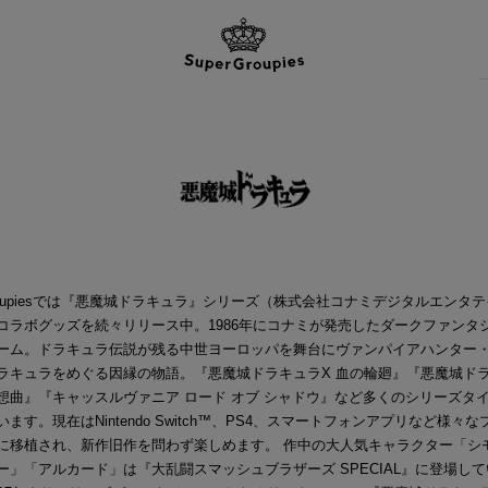
rGroupiesでは『悪魔城ドラキュラ』シリーズ（株式会社コナミデジタルエンタ
コラボグッズを続々リリース中。1986年にコナミが発売したダークファンタ
ーム。ドラキュラ伝説が残る中世ヨーロッパを舞台にヴァンパイアハンター
ラキュラをめぐる因縁の物語。『悪魔城ドラキュラX 血の輪廻』『悪魔城ド
想曲』『キャッスルヴァニア ロード オブ シャドウ』など多くのシリーズタ
ます。現在はNintendo Switch™、PS4、スマートフォンアプリなど様々
に移植され、新作旧作を問わず楽しめます。 作中の大人気キャラクター「シ
ー」「アルカード」は『大乱闘スマッシュブラザーズ SPECIAL』に登場し