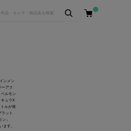
テインメン
ジーアク
・ベルモン
ラキュラX
イトルが発
なプラット
モン」
ています。