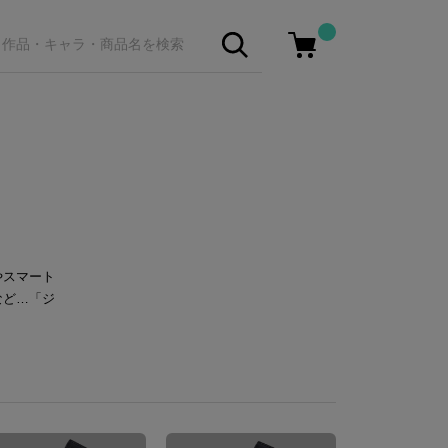
やスマート
など…「ジ