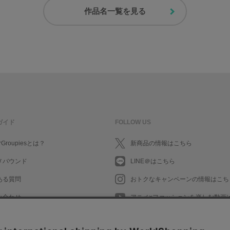
作品名一覧を見る
ガイド
FOLLOW US
rGroupiesとは？
新商品の情報はこちら
メバウンド
LINE＠はこちら
ある質問
おトクなキャンペーンの情報はこち
い合わせ
アニメ×ファッションを楽しむ動画
What's New in English