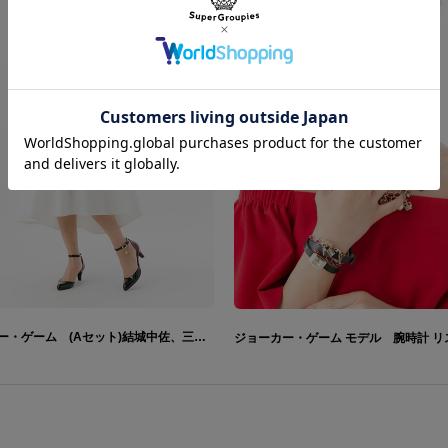
ジョーカー・ゲーム (Aセット)結城中佐、三好、佐久間中尉/(Bセット)神永、小田切、福本、田崎/(Cセット)甘利、波多野、実井、蒲生次郎 モデル パンプス