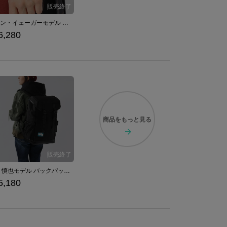
エレン・イェーガーモデル 腕時計 進撃の巨人
6,280
商品を
もっと見る
狡噛 慎也モデル バックパック PSYCHO-PASS サイコパス
5,180