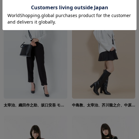
太宰治、織田作之助、坂口安吾 モデル バッグ 文豪ストレイドッグス 黒の時代
中島敦、太宰治、芥川龍之介、中原中也 モデル コート 文豪ストレイドッグス