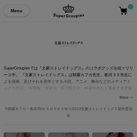
Menu
SuperGroupiesでは『文豪ストレイドッグス』のコラボグッズを続々リリ
ース中。 『文豪ストレイドッグス』は朝霧カフカ先生、春河３５先生に
よる漫画、及びそれを原作とする小説、アニメ、舞台などのメディアミ
ックス作品。 中島敦、太宰治、芥川龍之介、中原中也など実在する文豪
の名を懐くキャラクター達がヨコハマを舞台に活躍する、異能バトルア
クション作品です。 2016年に2クールにわたってTVアニメが放送され、
2018年3月には映画「文豪ストレイドッグス DEAD APPLE（デッドアッ
©朝霧カフカ・春河35/ＫＡＤＯＫＡＷＡ/2019文豪ストレイドッグス製作委員
プル）」が全国170館以上の劇場で上映されました。2019年にTVアニメ
会
第3シーズンが放送。さらに2021年1月からはスピンオフ作品の「文豪ス
トレイドッグス わん！」のTVアニメが放送されるなど、さらなる盛り上
がりを見せています。 ここでは『文豪ストレイドッグス』コラボの腕時