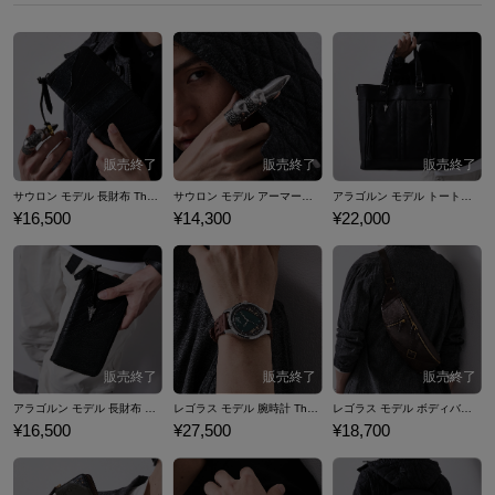
還』が公開。完結編であり最終作の『ロード・オブ・ザ・リング／王の
帰還』はアカデミー賞®の11部門で受賞を果たし、史上最多受賞作の一
つとなりました。 その後もシリーズの人気は高まり続け、2012年から20
14年にかけての『ホビット』映画3部作や、2022年のドラマシリーズ
『ロード・オブ・ザ・リング: 力の指輪』、2024年にはアニメ映画『The
Lord of the Rings: The War of the Rohirrim（原題）』も全米公開予定。
今も世界中の人々を魅了し続けています。 ここでは『ロード・オブ・
ザ・リング』シリーズの登場人物サウロン、アラゴルン、レゴラスから
サウロン モデル 長財布 The Lord of the Rings ロード・オブ・ザ・リング
サウロン モデル アーマーリング The Lord of the Rings ロード・オブ・ザ・リング
アラゴルン モデル トートバッグ The Lord of the Rings ロード・オブ・ザ・リング
着想を得た腕時計やバッグ、財布、指輪など…『ロード・オブ・ザ・リ
¥16,500
¥14,300
¥22,000
ング』とのコラボファッションアイテムをご紹介いたします。
アラゴルン モデル 長財布 The Lord of the Rings ロード・オブ・ザ・リング
レゴラス モデル 腕時計 The Lord of the Rings ロード・オブ・ザ・リング
レゴラス モデル ボディバッグ The Lord of the Rings ロード・オブ・ザ・リング
¥16,500
¥27,500
¥18,700