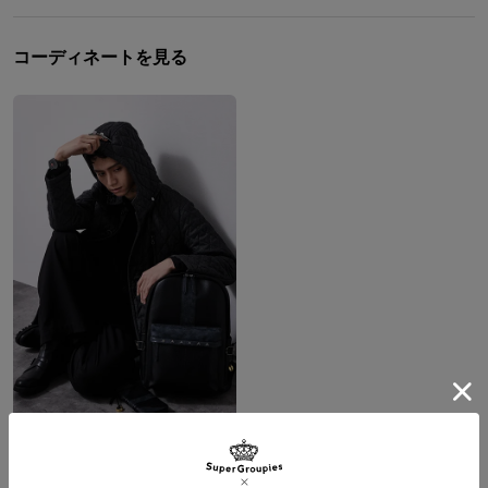
コーディネートを見る
サウロン、アラゴルン、レゴラス モデル 腕時計＆アーマーリング＆バッグ The Lord of the Rings ロード・オブ・ザ・リング