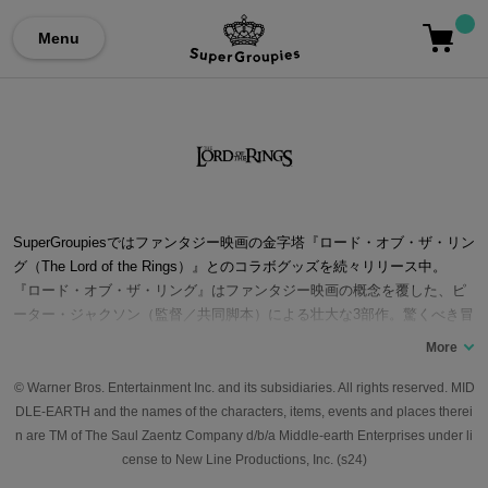
Menu
SuperGroupiesではファンタジー映画の金字塔『ロード・オブ・ザ・リン
グ（The Lord of the Rings）』とのコラボグッズを続々リリース中。
『ロード・オブ・ザ・リング』はファンタジー映画の概念を覆した、ピ
ーター・ジャクソン（監督／共同脚本）による壮大な3部作。驚くべき冒
険がいざ幕を開ける。J.R.R.トールキンの中つ国に挑んだイマジネーシ
ョン溢れる作品。頼りになる仲間の勇者たちとともに、フロド・バギン
ズは危険に満ちた世界へと旅立つ。その目的は、大いなる力を秘めた“指
© Warner Bros. Entertainment Inc. and its subsidiaries. All rights reserved. MID
輪”を滅びの山へと運び、冥王サウロンの手に二度と渡らぬよう、その魔
DLE-EARTH and the names of the characters, items, events and places therei
力もろとも破壊してしまうこと。 2001年に第1作目『ロード・オブ・
n are TM of The Saul Zaentz Company d/b/a Middle-earth Enterprises under li
ザ・リング』が、2002年には第2作『ロード・オブ・ザ・リング／二つ
cense to New Line Productions, Inc. (s24)
の塔』、そして2003年に第3作『ロード・オブ・ザ・リング／王の帰