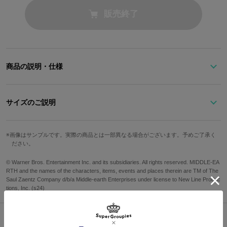
販売終了
商品の説明・仕様
冥王サウロンの姿を凝縮した指輪。
サイズのご説明
「一つの指輪」ごと切断された指から着想を得たアーマーリング。
サウロンが纏う甲冑をイメージした繊細なパターンが刻まれ、その
サイズ
全長
時が来ることを不気味なほど静かに待っている……。
画像はサンプルです。実際の商品とは一部異なる場合がございます。予めご了承く
ださい。
19号～21号
約90mm
※サイズ調整の際に過度な力を加えますと、歪んだり折れたりする可能性がご
© Warner Bros. Entertainment Inc. and its subsidiaries. All rights reserved. MIDDLE-EA
ざいます。
RTH and the names of the characters, items, events and places therein are TM of The
サイズガイドページはこちら
予めご了承ください。
Saul Zaentz Company d/b/a Middle-earth Enterprises under license to New Line Produc
tions, Inc. (s24)
原産国／ 中国
素材／ 真鍮