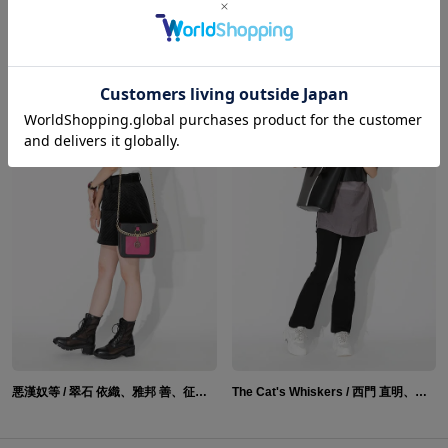
BAE / 朱雀野 アレン、燕 夏準、アン・フォークナー モデル バッグ&腕時計 Paradox Live
cozmez / 矢戸乃上 珂波汰、矢戸乃上 那由汰 モデル バッグ＆腕時計 Paradox Live
悪漢奴等 / 翠石 依織、雅邦 善、征木 北斎、伊藤 紗月、円山 玲央 モデル バッグ＆腕時計 Paradox Live
The Cat's Whiskers / 西門 直明、神林 匋平、棗 リュウ、闇堂 四季 モデル バッグ＆腕時計 Paradox Live