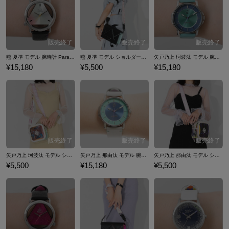
始めとしたトリオの「BAE」。「西門 直明」がオーナーを務める"Bar 4/
7"を拠点とする4人からなる「The Cat’s Whiskers」。「矢戸乃上 珂波
汰・那由汰」の双子ユニット「cozmez」。「翠石 依織」が率いる任侠
を重んじる5人組「悪漢奴等」の、計4チーム14名が繰り広げるラップバ
トルは必見です。 ここでは「パラライ」コラボの腕時計やバッグなど…
燕 夏準 モデル 腕時計 Paradox Live BAE
燕 夏準 モデル ショルダーバッグ Paradox Live BAE
矢戸乃上 珂波汰 モデル 腕時計 Paradox Live cozmez
『Paradox Live』コラボファッションアイテムをご紹介いたします。
¥15,180
¥5,500
¥15,180
矢戸乃上 珂波汰 モデル ショルダーバッグ Paradox Live cozmez
矢戸乃上 那由汰 モデル 腕時計 Paradox Live cozmez
矢戸乃上 那由汰 モデル ショルダーバッグ Paradox Live cozmez
¥5,500
¥15,180
¥5,500