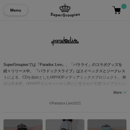
Menu
SuperGroupiesでは『Paradox Live』、「パラライ」のコラボグッズを
続々リリース中。 『パラドックスライブ』はエイベックスとジークレス
トによる、CDを始めとしたHIPHOPメディアミックスプロジェクト。 舞
台は近未来。HIPHOPカルチャーから新たに生まれた“幻影ライブ”がムー
ブメントを起こしている世界。 アーティストたちはこぞって、“ファント
メタル”と呼ばれる金属を含んだアクセサリーと自身のDNAを化学反応さ
せ、感情とリンクした幻影を創り出しファンを熱狂させていた。 そんな
©️Paradox Live2021
折、各ジャンルで人気を誇る4チームに、既に閉店してしまったはずの伝
説的クラブ「CLUB paradox」から謎の大会「Paradox Live」への案内が
届く―。 楽曲の完成度の高さだけではなく、個性豊かなキャラクターた
ちやその設定も魅力的。 同じ国際系私立大学に通う「朱雀野 アレン」を