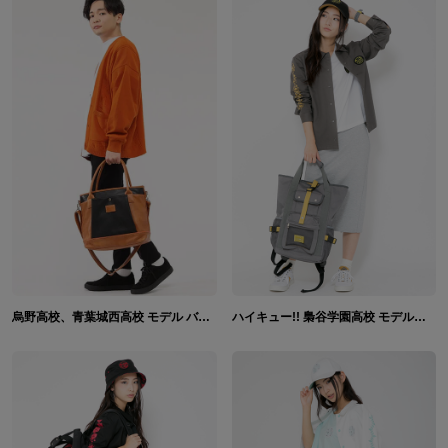
烏野高校、青葉城西高校 モデル バッグ 腕時計 ハイキュー!!
ハイキュー!! 梟谷学園高校 モデル Tシャツ&シャツ&キャップ&スニーカー&腕時計&リュック