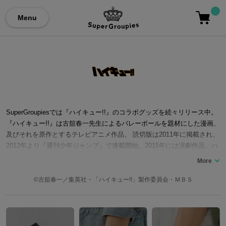
Menu
SuperGroupiesでは『ハイキュー!!』のコラボグッズを続々リリース中。
『ハイキュー!!』は古舘春一先生によるバレーボールを題材にした漫画、
及びそれを原作とするテレビアニメ作品。 読切版は2011年に掲載され、
2012年より『週刊少年ジャンプ』で連載開始。2015年には演劇作品、ハ
イパープロジェクション演劇「ハイキュー!!」も始動。 主人公の「日向
翔陽」（声優：村瀬歩）は幼い頃に「小さな巨人」の姿に憧れ、彼の出
身校「烏野高校」に入学。そこで彼は「コート上の王様」と呼ばれてい
©古舘春一／集英社・「ハイキュー!!」製作委員会・ＭＢＳ
る天才選手「影山飛雄」（声優：石川界人）に出会い、バレー部チーム
で「青葉城西高校」、「音駒高校」、「梟谷学園」などの強豪校と切磋
琢磨し、かつて強豪だった「烏野高校排球部」をまた全国大会に進出、
活躍できるよう奮闘する物語です。 ここでは『ハイキュー!!』のキャラ