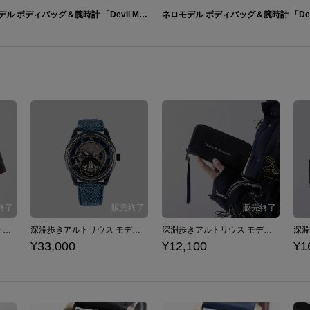
ダンテモデル ボディバッグ＆腕時計 「Devil May Cry」 シリーズ
アストラの上級騎士 モデル トートバッグ DARK SOULS
深淵歩きアルトリウス モデル 腕時計 DARK SOULS ダークソウル
深淵歩きアルトリウス モデル 長財布 DARK SOULS ダークソウル
¥33,000
¥12,100
¥1