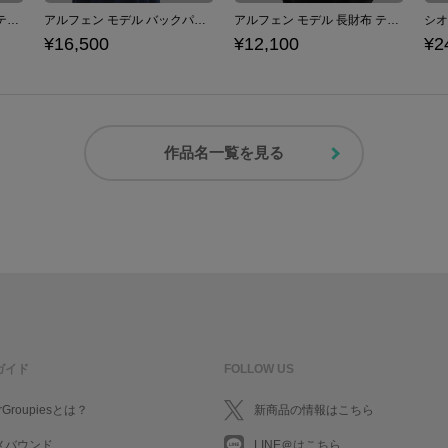
アルフェン モデル 腕時計 テイルズ オブ アライズ
アルフェン モデル バックパック テイルズ オブ アライズ
アルフェン モデル 長財布 テイルズ オブ アライズ
¥16,500
¥12,100
¥2
作品名一覧を見る
ガイド
FOLLOW US
rGroupiesとは？
新商品の情報はこちら
メバウンド
LINE＠はこちら