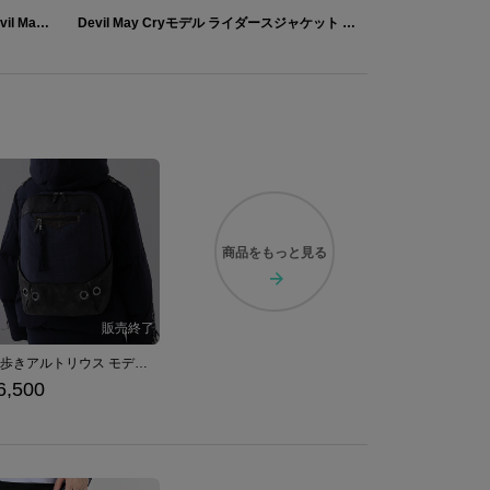
ネロモデル ボディバッグ＆腕時計 「Devil May Cry」 シリーズ
Devil May Cryモデル ライダースジャケット 「Devil May Cry」 シリーズ
商品を
もっと見る
深淵歩きアルトリウス モデル バックパック DARK SOULS ダークソウル
6,500