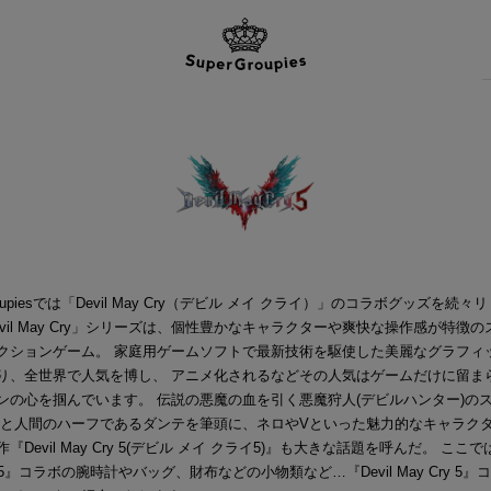
Groupiesでは「Devil May Cry（デビル メイ クライ）」のコラボグッズを続々
evil May Cry」シリーズは、個性豊かなキャラクターや爽快な操作感が特徴
クションゲーム。 家庭用ゲームソフトで最新技術を駆使した美麗なグラフィ
り、全世界で人気を博し、 アニメ化されるなどその人気はゲームだけに留ま
ンの心を掴んでいます。 伝説の悪魔の血を引く悪魔狩人(デビルハンター)の
魔と人間のハーフであるダンテを筆頭に、ネロやVといった魅力的なキャラク
『Devil May Cry 5(デビル メイ クライ5)』も大きな話題を呼んだ。 ここでは『
ry 5』コラボの腕時計やバッグ、財布などの小物類など…『Devil May Cry 5