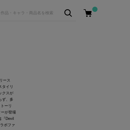
リリース
のスタイリ
ックスが
らず、多
ストーリ
ターが登場
Devil
』コラボファ