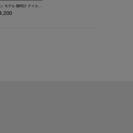
シオン モデル 腕時計 テイルズ オブ アライズ
4,200