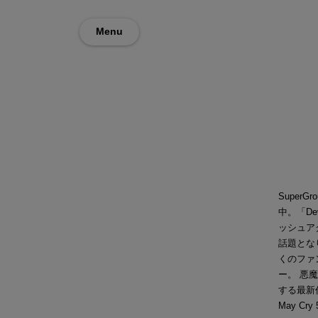
Menu
Super
中。「D
ッシュア
話題とな
くのファ
ー。 悪
する最新作
May C