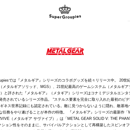
Groupiesでは『メタルギア』シリーズのコラボグッズを続々リリース中。 20
（メタルギアソリッド、MGS）、21世紀最高のゲームシステム（メタルギア
S2）と評された『メタルギア』（メタギア）シリーズはコナミデジタルエンタ
発売されているシリーズ作品。 “ステルス要素を完全に取り入れた最初のビデ
てギネス世界記録にも認定されている。敵に見つからないように隠れ、敵基地
な任務をやり遂げることが本作の特徴。 『メタルギア』シリーズの最新作「ME
RVIVE（メタルギア サヴァイブ）」は「METAL GEAR SOLID V: THE PHANT
クション性をそのままに、サバイバルアクションとして再構築したスピンオフ