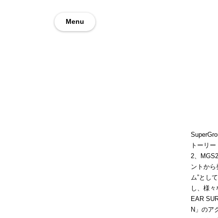
Menu
Super
トーリー
2、MG
ントから
ム”とし
し、様々
EAR SU
N」のア