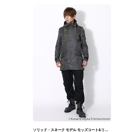
ソリッド・スネーク モデル モッズコート&リュック&ブーツ METAL GEAR SOLID メタルギアソリッド