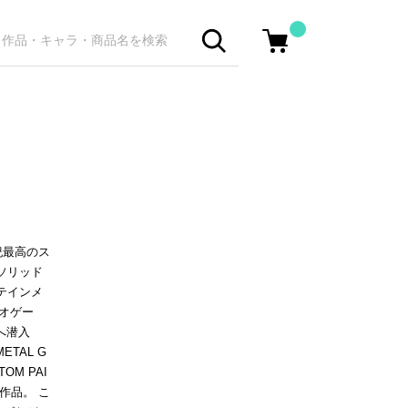
世紀最高のス
ソリッド
テインメ
オゲー
へ潜入
TAL G
OM PAI
作品。 こ