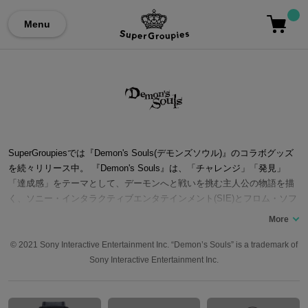
Menu
SuperGroupiesでは『Demon's Souls(デモンズソウル)』のコラボグッズ
を続々リリース中。 『Demon's Souls』は、「チャレンジ」「発見」
「達成感」をテーマとして、デーモンへと戦いを挑む主人公の物語を描
く、ソニー・インタラクティブエンタテインメント(SIE)とフロム・ソフ
トウェアのタッグによるPlayStation®3用アクションRPG。PlayStation
StudiosとBluepoint Gamesによるフルリメイク版もPlayStation®5で発売
されている。 ボーレタリアの王、オーラントが更なる力を求め楔の深奥
© 2021 Sony Interactive Entertainment Inc. “Demon’s Souls” is a trademark of
に入り込み、古い獣を目覚めさせ、色の無い濃霧とデーモンが生じたこ
Sony Interactive Entertainment Inc.
とから物語は始まる。最後の希望であるプレイヤーが霧の裂け目からボ
ーレタリアに入り込み、各ダンジョンにいるデーモンを攻略していく…
死闘の先にある大きな達成感は、多くのファンから評価され、発売から