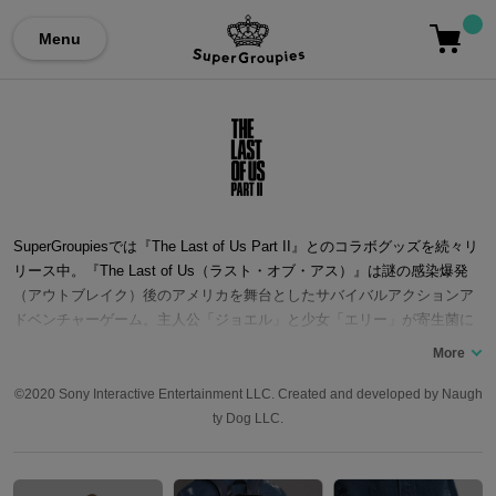
Menu
SuperGroupiesでは『The Last of Us Part II』とのコラボグッズを続々リ
リース中。『The Last of Us（ラスト・オブ・アス）』は謎の感染爆発
（アウトブレイク）後のアメリカを舞台としたサバイバルアクションア
ドベンチャーゲーム。主人公「ジョエル」と少女「エリー」が寄生菌に
感染した敵と戦いながら旅をする物語。その続編となる『The Last of Us
Part II』は「エリー」を中心に、”愛”が生む”憎しみ”をテーマとして、前
作から五年後の世界を描くストーリー。 ここでは『The Last of Us Part
©2020 Sony Interactive Entertainment LLC. Created and developed by Naugh
II』コラボの腕時計をはじめ、バッグやアウターなど、コラボファッショ
ty Dog LLC.
ンアイテムをご紹介いたします。