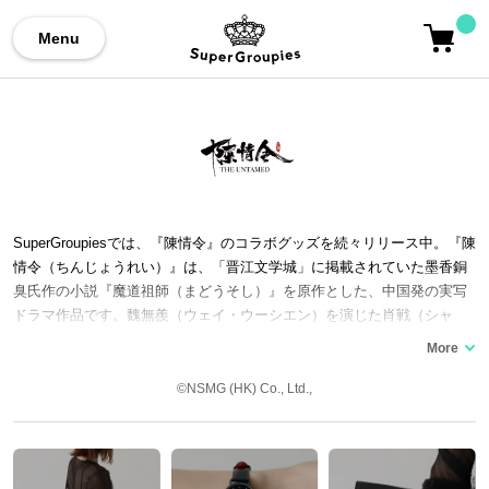
Menu
SuperGroupiesでは、『陳情令』のコラボグッズを続々リリース中。『陳
情令（ちんじょうれい）』は、「晋江文学城」に掲載されていた墨香銅
臭氏作の小説『魔道祖師（まどうそし）』を原作とした、中国発の実写
ドラマ作品です。魏無羨（ウェイ・ウーシエン）を演じた肖戦（シャ
オ・ジャン）と藍忘機（ラン・ワンジー）を演じた王一博（ワン・イー
ボー）をはじめとする美麗なキャスト陣、圧倒的な映像美で大ヒットを
記録。「生魂」「乱魄」のスピンオフ映画2本も公開されました。 木村
©NSMG (HK) Co., Ltd.,
良平氏や立花慎之介氏が出演する日本語吹き替え版の放送やオーケスト
ラコンサートの開催など、日本でも人気が高まっています。ここでは、
『陳情令』コラボの腕時計、バッグ、財布などコラボファッションアイ
テムをご紹介いたします。