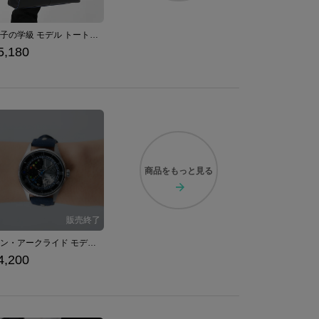
青獅子の学級 モデル トートバッグ ファイアーエムブレム 風花雪月
5,180
商品を
もっと見る
ヴァン・アークライド モデル 腕時計 「軌跡」シリーズ 英雄伝説 界の軌跡
4,200