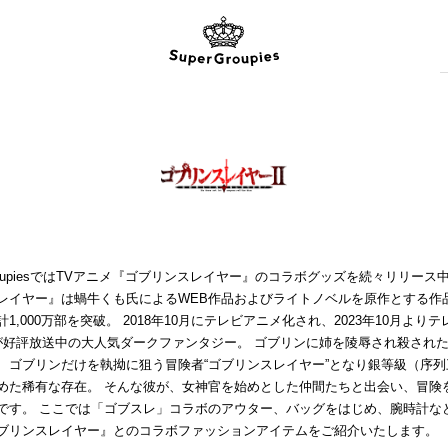
GroupiesではTVアニメ『ゴブリンスレイヤー』のコラボグッズを続々リリース
レイヤー』は蝸牛くも氏によるWEB作品およびライトノベルを原作とする作
1,000万部を突破。 2018年10月にテレビアニメ化され、2023年10月より
が好評放送中の大人気ダークファンタジー。 ゴブリンに姉を陵辱され殺され
、ゴブリンだけを執拗に狙う冒険者“ゴブリンスレイヤー”となり銀等級（序列
めた稀有な存在。 そんな彼が、女神官を始めとした仲間たちと出会い、冒険
です。 ここでは「ゴブスレ」コラボのアウター、バッグをはじめ、腕時計な
ブリンスレイヤー』とのコラボファッションアイテムをご紹介いたします。