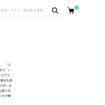
中。 『ゴ
品で、シ
テレビアニ
た過去を持
三位）ま
を繰り広
どの小物