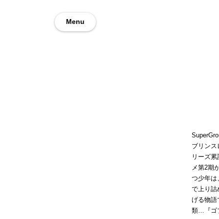
Menu
Super
ブリンス
リーズ累計
メ第2期
つ少年は
で上り詰
げる物語
類…『ゴ