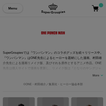
Menu
SuperGroupiesでは『ワンパンマン』のコラボグッズを続々リリース中。
『ワンパンマン』はONE先生によるヒーローを題材にした漫画、村田雄
介先生による漫画リメイク版、及びそれを原作とするアニメ作品。ONE
先生は個人サイトで漫画を更新し、リメイク版は『となりのヤングジャ
ンプ』で連載。 主人公の「サイタマ」（声優：古川慎）は普通のサラリ
ーマンでしたが、あるきっかけで小さい頃の夢だったヒーローを目指し
ます。3年間の特訓で無敵のパワーを手に入れたと同時に髪の毛を全て失
©ONE・村田雄介／集英社・ヒーロー協会本部
い、また無敵が故に退屈に過ごしていました。彼はその後「ジェノス」
（声優：石川界人）に出会い、彼を弟子にし、共に「ヒーロー協会」に
入会。物語には様々なヒーローと怪人の戦いが描かれています。 ここで
は『ワンパンマン』のキャラクターをイメージにしたコラボファッショ