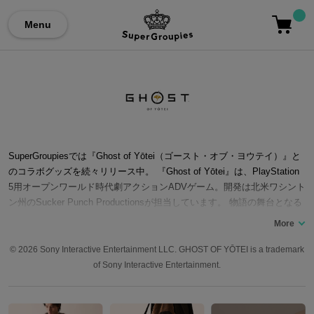
Menu
SuperGroupiesでは『Ghost of Yōtei（ゴースト・オブ・ヨウテイ）』と
のコラボグッズを続々リリース中。 『Ghost of Yōtei』は、PlayStation
5用オープンワールド時代劇アクションADVゲーム。開発は北米ワシント
ン州のSucker Punch Productionsが担当しています。 物語の舞台となる
のは1603年の蝦夷地。幼い頃に「羊蹄六人衆」によって家族を奪われた
主人公・篤（あつ）は、仇への復讐のため帰路に付く。生き別れたはず
の弟との再会や、揺れ動く仇への憎しみの果てに、篤がたどり着くの
© 2026 Sony Interactive Entertainment LLC. GHOST OF YŌTEI is a trademark
は……。 本作は美しく描かれる北方の自然や、刀や銃など多彩な武器に
of Sony Interactive Entertainment.
よる戦闘、探索の自由度の高さが国内外で高い評価を獲得。前作『Ghos
t of Tsushima（ゴースト・オブ・ツシマ）』の精神を受け継ぎながら、
独自の文化や風習を取り入れた深い物語体験が特徴です。2026年にはDL