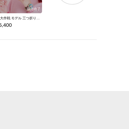
洞窟大作戦 モデル 三つ折り財布 『星のカービィ スーパーデラックス』 （ 2024Ver. ）
5,400