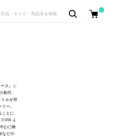
イース』シ
年の初代
イトルが存
ーリー。
ることに
II -L
を中心に物
布などの