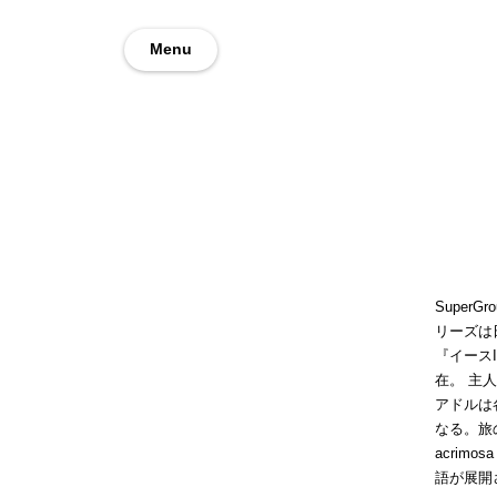
Menu
Super
リーズは
『イース
在。 主
アドルは
なる。旅の
acrim
語が展開