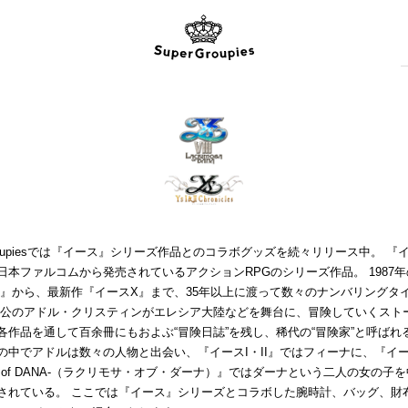
Groupiesでは『イース』シリーズ作品とのコラボグッズを続々リリース中。 『
日本ファルコムから発売されているアクションRPGのシリーズ作品。 1987
I』から、最新作『イースX』まで、35年以上に渡って数々のナンバリングタ
人公のアドル・クリスティンがエレシア大陸などを舞台に、冒険していくスト
各作品を通して百余冊にもおよぶ“冒険日誌”を残し、稀代の“冒険家”と呼ばれ
中でアドルは数々の人物と出会い、『イースI・II』ではフィーナに、『イースVI
osa of DANA-（ラクリモサ・オブ・ダーナ）』ではダーナという二人の女の子
されている。 ここでは『イース』シリーズとコラボした腕時計、バッグ、財