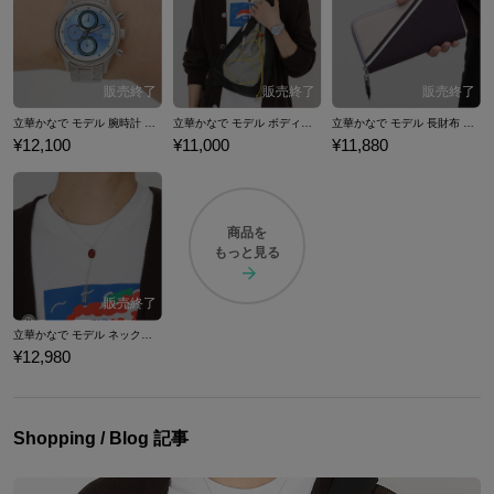
てKey所属の麻枝准氏やNa-Ga氏がアニメ制作に参加したことで、大きな
反響を呼びました。 また『Angel Beats! -1st beat-』では選択によって見
られる、アニメでは存在しないオリジナルシーンを追加。実質的な続編
でこそないものの、ファンには待望といえる作品となりました。 ここで
は「エンジェルビーツ」コラボの腕時計やバッグなど…『Angel Beats! -
立華かなで モデル 腕時計 Angel Beats! -1st beat- / Key
立華かなで モデル ボディバッグ Angel Beats! -1st beat- / Key
立華かなで モデル 長財布 Angel Beats! -1st beat- / Key
1st beat-』コラボファッションアイテムをご紹介いたします。
¥12,100
¥11,000
¥11,880
商品を
もっと見る
立華かなで モデル ネックレス Angel Beats! -1st beat- / Key
¥12,980
Shopping / Blog 記事