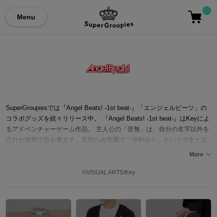
Menu
SuperGroupiesでは『Angel Beats! -1st beat-』「エンジェルビーツ」の
コラボグッズを続々リリース中。 『Angel Beats! -1st beat-』はKeyによ
るアドベンチャーゲーム作品。 主人公の「音無」は、自分の名字以外を
忘れた状態で目を覚ます。見知らぬ学園で「仲村ゆり」という少女と出
会い、自分がいる場所は死後の世界であることを告げられる。 学園では
「天使」と呼ばれる生徒会長「立華かなで」と、ゆりの率いる「死んだ
世界戦線（通称SSS）」が戦いを繰り広げており、音無は戸惑いながら
©VISUAL ARTS/Key
も「SSS」に入隊。天使の目的やキャラクター達の過去を知る中で、自
分たちがいる学園・世界の存在意義を知っていく、というあらすじ。 ゲ
ームの前身であるアニメ『Angel Beats!』はP.A.WORKSが制作を務め、
神谷浩史氏、花澤香菜氏といった声優陣を迎えたことや、スタッフとし