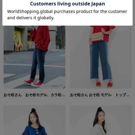
おそ松さん おそ松モデル、カラ松モデル、チョロ松モデル、一松モデル、十四松モデル、トド松モデル 折り畳み傘
おそ松さん おそ松 モデル トップス&バッグ&サンダル