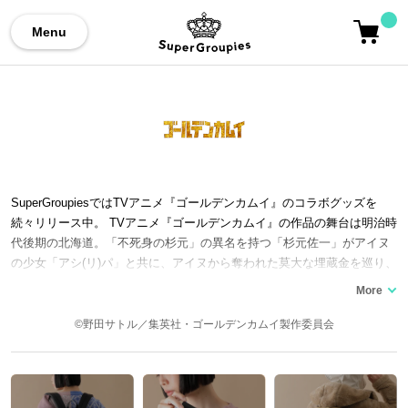
Menu
SuperGroupiesではTVアニメ『ゴールデンカムイ』のコラボグッズを
続々リリース中。 TVアニメ『ゴールデンカムイ』の作品の舞台は明治時
代後期の北海道。「不死身の杉元」の異名を持つ「杉元佐一」がアイヌ
の少女「アシ(リ)パ」と共に、アイヌから奪われた莫大な埋蔵金を巡り、
サバイバルバトルを繰り広げる、というストーリー。 原作は「週刊ヤン
グジャンプ」(集英社)にて連載された、野田サトルによる大ヒット漫画。
コミックス全31巻でシリーズ累計2,400万部を突破。 2018年よりTVアニ
©野田サトル／集英社・ゴールデンカムイ製作委員会
メ第一期が放送。2023年4月より第四期が放送スタート。 ここではコラ
ボのバッグなど、TVアニメ『ゴールデンカムイ』コラボファッションア
イテムをご紹介いたします。 ※アシ(リ)パのリは小書きが正式表記