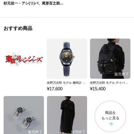
杉元佐一・アシ(リ)パ、尾形百之助、月島軍曹・鯉登少尉 モデル バックパック ゴールデンカムイ
おすすめ商品
佐野万次郎 モデル 腕時計 東京リベンジャーズ
佐野万次郎 モデル デイバッグ 東京リベンジャーズ
¥17,600
¥15,400
商品を
もっと見る