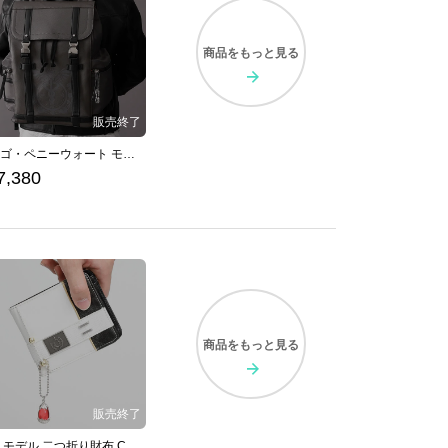
商品を
もっと見る
ユウゴ・ペニーウォート モデル リュック GOD EATER 3
7,380
商品を
もっと見る
イオ モデル 二つ折り財布 CODE VEIN