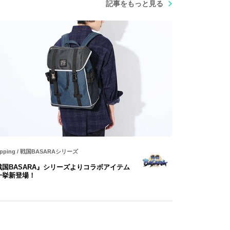
記事をもっと見る
pping
/
戦国BASARAシリーズ
戦国BASARA』シリーズよりコラボアイテム
一挙新登場！