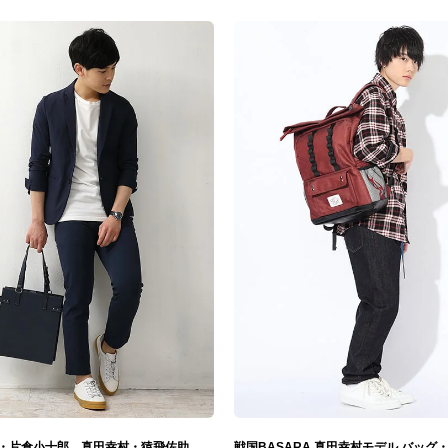
伊達政宗・片倉小十郎、真田幸村・猿飛佐助、石田三成・島左近 モデル 腕時計&バッグ 戦国BASARA
戦国BASARA 真田幸村モデル バッグ