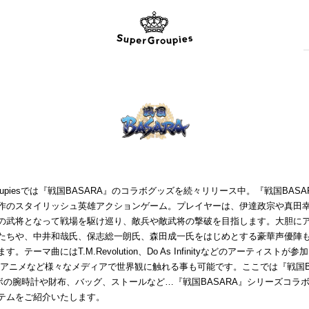
Groupiesでは『戦国BASARA』のコラボグッズを続々リリース中。『戦国BAS
作のスタイリッシュ英雄アクションゲーム。プレイヤーは、伊達政宗や真田
の武将となって戦場を駆け巡り、敵兵や敵武将の撃破を目指します。大胆に
たちや、中井和哉氏、保志総一朗氏、森田成一氏をはじめとする豪華声優陣
す。テーマ曲にはT.M.Revolution、Do As Infinityなどのアーティストが
Vアニメなど様々なメディアで世界観に触れる事も可能です。ここでは『戦国B
ボの腕時計や財布、バッグ、ストールなど…『戦国BASARA』シリーズコラ
テムをご紹介いたします。