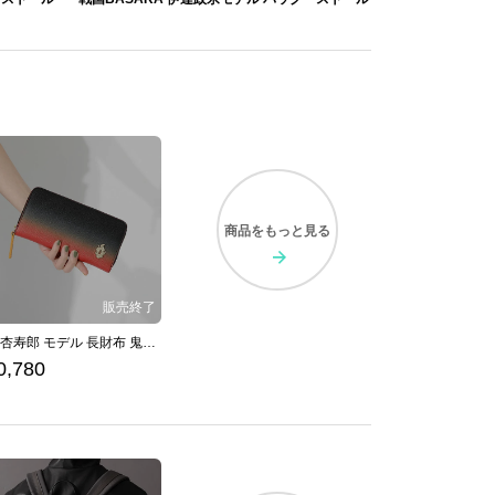
商品を
もっと見る
煉獄杏寿郎 モデル 長財布 鬼滅の刃
0,780