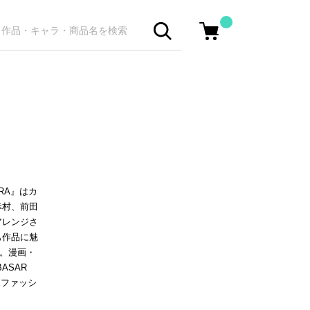
ARA』はカ
幸村、前田
アレンジさ
も作品に魅
参加。漫画・
ASAR
ボファッシ