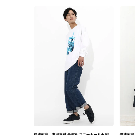
伊達政宗、真田幸村 モデル スニーカー＆傘 戦国BASARA