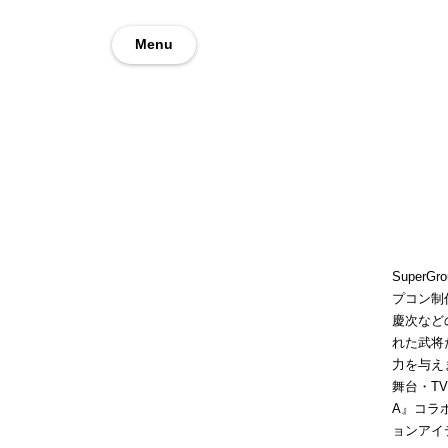
Menu
Super
プコン制
慶次など
れた武将
力を与えま
舞台・T
A』コラ
ョンアイ