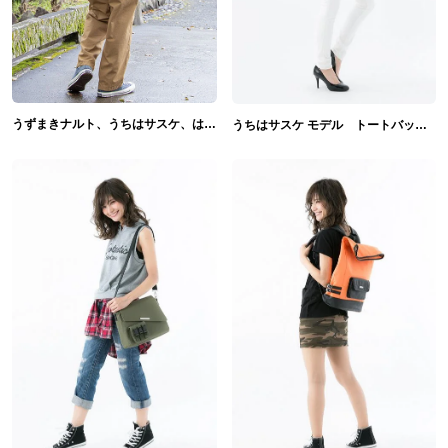
うずまきナルト、うちはサスケ、はたけカカシ モデル リュック NARUTO-ナルト- 疾風伝
うちはサスケ モデル トートバッグ バッグ NARUTO-ナルト-疾風伝