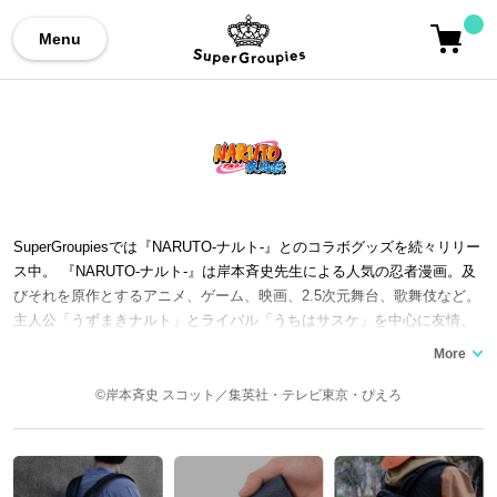
Menu
SuperGroupiesでは『NARUTO-ナルト-』とのコラボグッズを続々リリー
ス中。 『NARUTO-ナルト-』は岸本斉史先生による人気の忍者漫画。及
びそれを原作とするアニメ、ゲーム、映画、2.5次元舞台、歌舞伎など。
主人公「うずまきナルト」とライバル「うちはサスケ」を中心に友情、
裏切りと復讐、師弟や家族の絆を巡る物語。原作は週刊少年ジャンプに
て15年間に渡り連載。ラストバトルが終わり最終回を迎えました。アニ
メOPをFLOWやKANA-BOONらが担当。舞台に佐藤流司氏や北村諒氏な
©岸本斉史 スコット／集英社・テレビ東京・ぴえろ
どの俳優が出演しているのも大きな魅力です。現在では『BORUTO-ボル
ト- -NARUTO NEXT GENERATIONS-』が続編としてVジャンプにて連載
中。 ここでは『NARUTO-ナルト- 疾風伝』コラボのバッグをはじめ、財
布やシューズなど…『NARUTO-ナルト-』シリーズとのコラボファッシ