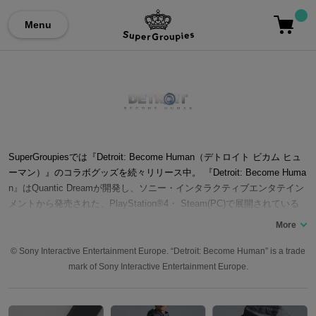
Menu
SuperGroupiesでは『Detroit: Become Human（デトロイト ビカム ヒュ
ーマン）』のコラボグッズを続々リリース中。 『Detroit: Become Huma
n』はQuantic Dreamが開発し、ソニー・インタラクティブエンタテイン
メントから発売された、PlayStation®4・ Steam(PC)で展開されている
アクションアドベンチャーゲーム。 高度に発達したアンドロイドが普及
した近未来の世界が物語の舞台。本来アンドロイドが持つはずのない感
情を持って行動する「変異体」の登場により、ストーリーは急変してい
© Sony Interactive Entertainment Europe. “Detroit: Become Human” is a trade
くというあらすじ。 作中では「カーラ」「コナー」「マーカス」3人の
mark of Sony Interactive Entertainment Europe.
主人公が登場。プレイヤーが彼らの行動、選択肢を選ぶことによってス
トーリーが分岐していくシナリオシステムが大きな話題を呼び、いかに
して完全攻略するか考察をするのが醍醐味の一つともいえる作品。 ここ